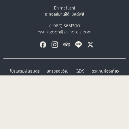
Eh’mafushi
อะทอลล์มาเล่ใต้, มัลดีฟส์
(+960) 6651300
rsvn.lagoon@saiihotels.com
โปรแกรมพันธมิตร
บัตรของขวัญ
GDS
ตัวแทนท่องเที่ยว
แบบฟอร์มคำขอสำหรับสื่อ/อินฟลูเอนเซอร์
ประกาศความเป็นส่วนตัว
ข้อกำหนดและเงื่อนไข
เอส โฮเทล แอนด์ รีสอร์ท