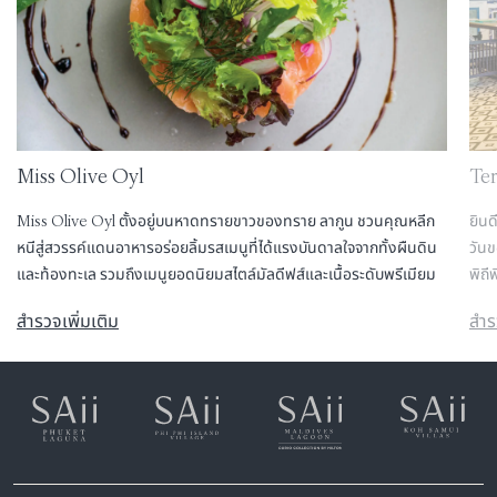
Miss Olive Oyl
Te
Miss Olive Oyl ตั้งอยู่บนหาดทรายขาวของทราย ลากูน ชวนคุณหลีก
ยินด
หนีสู่สวรรค์แดนอาหารอร่อยลิ้มรสเมนูที่ได้แรงบันดาลใจจากทั้งผืนดิน
วันข
และท้องทะเล รวมถึงเมนูยอดนิยมสไตล์มัลดีฟส์และเนื้อระดับพรีเมียม
พิถี
สำรวจเพิ่มเติม
สำร