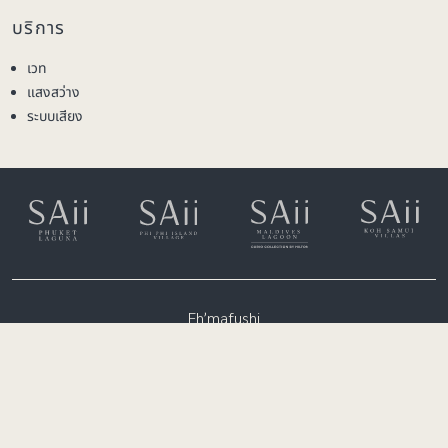
บริการ
เวท
แสงสว่าง
ระบบเสียง
Eh’mafushi
อะทอลล์มาเล่ใต้, มัลดีฟส์
(+960) 6651300
rsvn.lagoon@saiihotels.com