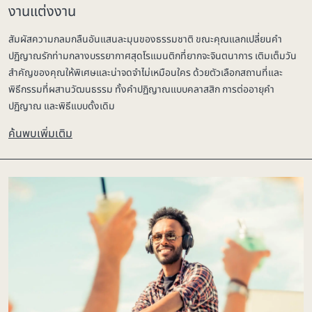
งานแต่งงาน
สัมผัสความกลมกลืนอันแสนละมุนของธรรมชาติ ขณะคุณแลกเปลี่ยนคำ
ปฏิญาณรักท่ามกลางบรรยากาศสุดโรแมนติกที่ยากจะจินตนาการ เติมเต็มวัน
สำคัญของคุณให้พิเศษและน่าจดจำไม่เหมือนใคร ด้วยตัวเลือกสถานที่และ
พิธีกรรมที่ผสานวัฒนธรรม ทั้งคำปฏิญาณแบบคลาสสิก การต่ออายุคำ
ปฏิญาณ และพิธีแบบดั้งเดิม
ค้นพบเพิ่มเติม