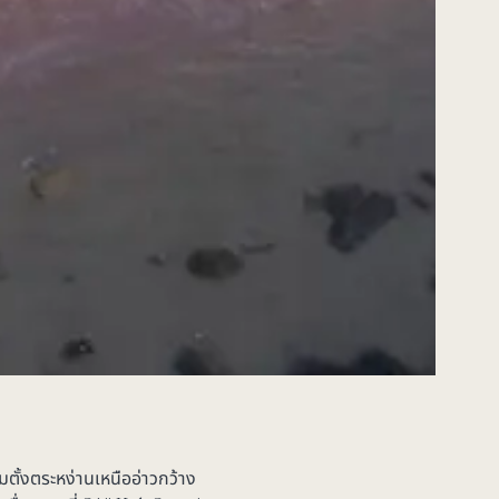
ั้งตระหง่านเหนืออ่าวกว้าง