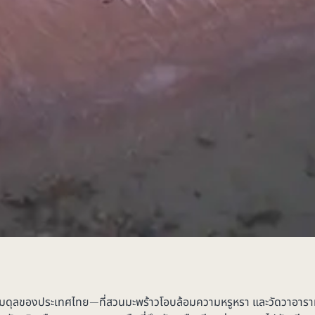
มดุลของประเทศไทย—ที่สวนมะพร้าวโอบล้อมความหรูหรา และวัดวาอารามต