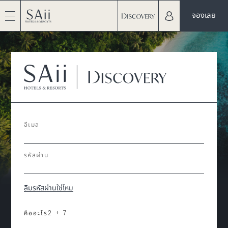
จองเลย
อีเมล
รหัสผ่าน
ลืมรหัสผ่านใช่ไหม
คืออะไร
2 + 7