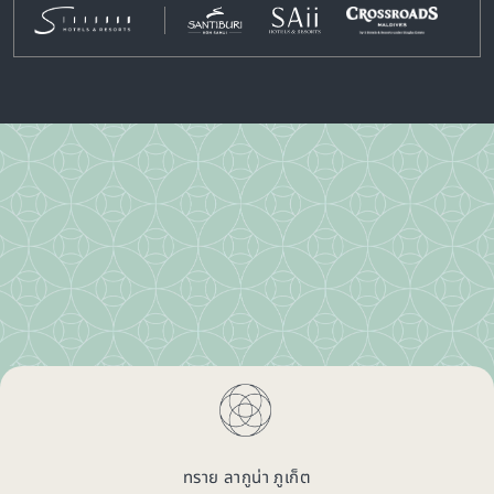
ทราย ลากูน่า ภูเก็ต