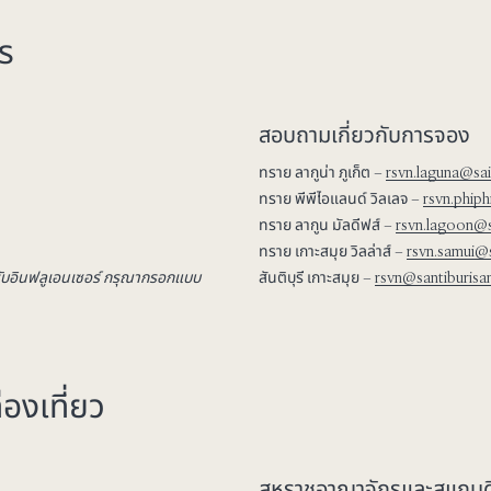
ร
สอบถามเกี่ยวกับการจอง
ทราย ลากูน่า ภูเก็ต –
rsvn.laguna@sa
ทราย พีพีไอแลนด์ วิลเลจ –
rsvn.phip
ทราย ลากูน มัลดีฟส์ –
rsvn.lagoon@s
ทราย เกาะสมุย วิลล่าส์ –
rsvn.samui@
หรับอินฟลูเอนเซอร์ กรุณากรอก
แบบ
สันติบุรี เกาะสมุย –
rsvn@santiburis
องเที่ยว
สหราชอาณาจักรและสแกนดิ