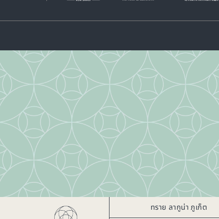
ทราย ลากูน่า ภูเก็ต