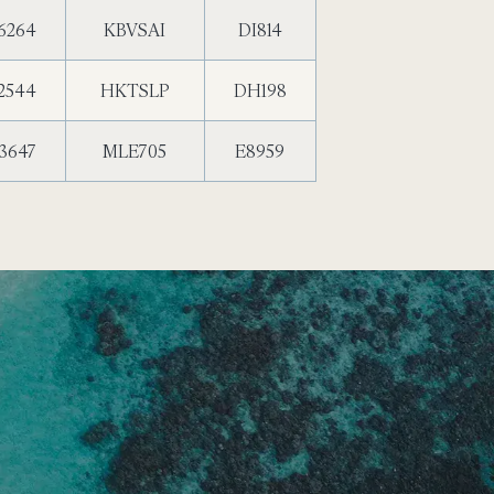
6264
KBVSAI
DI814
2544
HKTSLP
DH198
3647
MLE705
E8959