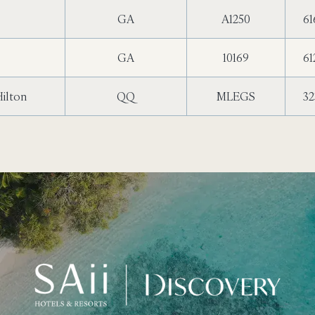
GA
A1250
61
GA
10169
61
Hilton
QQ
MLEGS
32