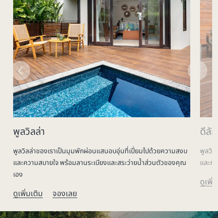
พูลวิลล่า
ดีลัก
พูลวิลล่าของเราเป็นมุมพักผ่อนแสนอบอุ่นที่เปี่ยมไปด้วยความสงบ
พูลวิล
และความสบายใจ พร้อมลานระเบียงและสระว่ายน้ำส่วนตัวของคุณ
และกา
เอง
ดูเพิ่
ดูเพิ่มเติม
จองเลย