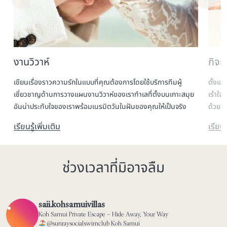
งานวิวาห์
กิจก
เขียนเรื่องราวความรักในแบบที่คุณต้องการโดยใช้บริการทีมผู้
ตั้งแต
เชี่ยวชาญด้านการวางแผนงานวิวาห์ของเราทำเลที่ตั้งบนเกาะสมุย
เร้าใจ
อันน่าประทับใจของเราพร้อมเนรมิตวันในฝันของคุณให้เป็นจริง
ด้วยคว
เรียนรู้เพิ่มเติม
เรียนร
ช่วงเวลาที่มิอาจลืม
saii.kohsamuivillas
Koh Samui Private Escape – Hide Away, Your Way
@sunraysocialswimclub Koh Samui