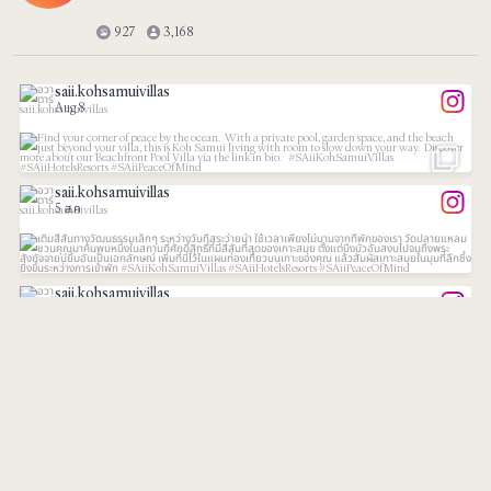
927
3,168
saii.kohsamuivillas
Aug 8
Find your corner of peace by the ocean.⁠
...
saii.kohsamuivillas
5 ส.ค
16
1
A little culture between pool days.⁠
saii.kohsamuivillas
...
Just
4 ส.ค
12
1
Cocktails by the pool? Yes, please.
saii.kohsamuivillas
2 ส.ค
...
A
...
31
1
Double the rewards, more reasons to escape to Koh
9
1