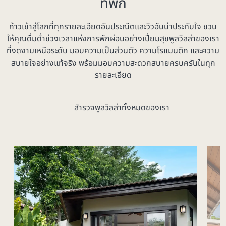
ที่พัก
ก้าวเข้าสู่โลกที่ทุกรายละเอียดอันประณีตและวิวอันน่าประทับใจ ชวน
ให้คุณดื่มด่ำช่วงเวลาแห่งการพักผ่อนอย่างเปี่ยมสุขพูลวิลล่าของเรา
ที่งดงามเหนือระดับ มอบความเป็นส่วนตัว ความโรแมนติก และความ
สบายใจอย่างแท้จริง พร้อมมอบความสะดวกสบายครบครันในทุก
รายละเอียด
สำรวจพูลวิลล่าทั้งหมดของเรา