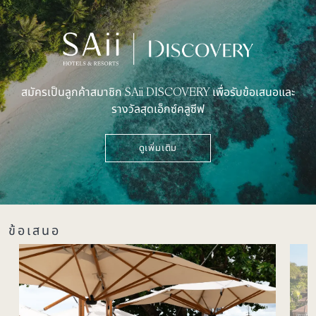
สมัครเป็นลูกค้าสมาชิก SAii DISCOVERY เพื่อรับข้อเสนอและ
รางวัลสุดเอ็กซ์คลูซีฟ
ดูเพิ่มเติม
ข้อเสนอ