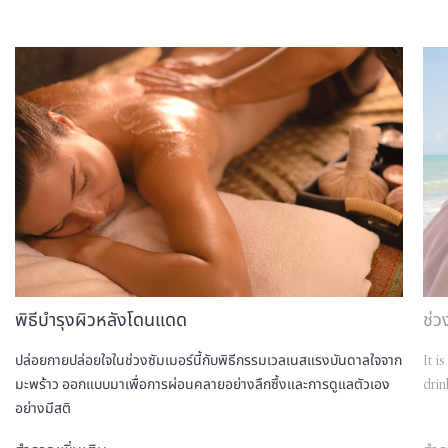
พิธีบำรุงผิวหลังโดนแดด
ช่ว
ปล่อยกายปล่อยใจในช่วงซัมเมอร์นี้กับพิธีกรรมเวลเนสแรงบันดาลใจจาก
It i
มะพร้าว ออกแบบมาเพื่อการผ่อนคลายอย่างลึกซึ้งและการดูแลตัวเอง
drin
อย่างมีสติ