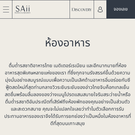
จองเลย
ห้องอาหาร
ดื่มด่ำรสชาติอาหารไทย เมดิเตอร์เรเนียน และอีกมากมายที่
ห้อง
อาหารสุดพิเศษหลายแห่ง
ของเรา ที่ซึ่งทุกจานรังสรรค์ขึ้นด้วยความ
มุ่งมั่นอย่างสมบูรณ์แบบเพื่อความเป็นเลิศด้านอาหารอิ่มอร่อยกับซี
ฟู้ดสดใหม่ที่สุดท่ามกลางวิวระยิบระยับของอ่าวไทยจิบค็อกเทลเย็น
สดชื่นพร้อมลิ้มลองของว่างเมนูโปรดแสนสบายใจริมสระว่ายน้ำหรือ
ดื่มด่ำรสชาติอันประณีตที่เสิร์ฟถึงห้องพักของคุณอย่างเป็นส่วนตัว
และสะดวกสบาย คุณจะไม่แปลกใจเลยว่าทำไมตัวเลือกการรับ
ประทานอาหารของเราจึงได้รับการยกย่องว่าเป็นหนึ่งใน
ห้องอาหารที่
ดีที่สุดบนเกาะสมุย