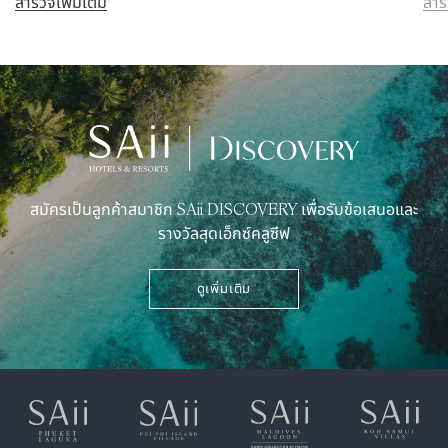
สำรวจเพิ่มเติม
สำร
สมัครเป็นลูกค้าสมาชิก SAii DISCOVERY เพื่อรับข้อเสนอและ
รางวัลสุดเอ็กซ์คลูซีฟ
ดูเพิ่มเติม