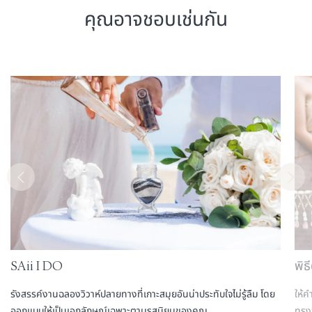
คุณอาจชอบเช่นกัน
SAii I DO
พิธ
รังสรรค์งานฉลองวิวาห์ปลายทางที่เกาะสมุยอันน่าประทับใจไม่รู้ลืม โดย
ให้
ออกแบบให้เป็นเอกลักษณ์เฉพาะตามรสนิยมของคุณ
ทรงจ