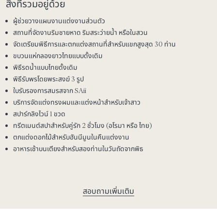
สิ่งที่รวมอยู่ด้วย
ผู้ช่วยวางแผนงานแต่งงานส่วนตัว
สถานที่จัดงานริมชายหาด ริมสระว่ายน้ำ หรือในสวน
จัดเตรียมพิธีการและตกแต่งสถานที่สำหรับแขกสูงสุด 30 ท่าน
ขบวนแห่กลองยาวไทยแบบดั้งเดิม
พิธีรดน้ำแบบไทยดั้งเดิม
พิธีรับพรโดยพระสงฆ์ 3 รูป
ใบรับรองการสมรสจาก SAii
บริการจัดแต่งทรงผมและแต่งหน้าสำหรับเจ้าสาว
สปาร์กลิงไวน์ 1 ขวด
ทรีตเมนต์สปาสำหรับคู่รัก 2 ชั่วโมง (อโรมา หรือ ไทย)
ตกแต่งดอกไม้สำหรับฮันนีมูนในคืนแต่งงาน
อาหารเช้าบนเตียงสำหรับสองท่านในวันถัดจากพิธ
สอบถามเพิ่มเติม