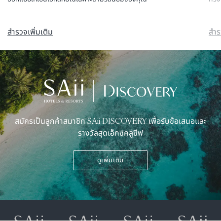
สำรวจเพิ่มเติม
สำร
สมัครเป็นลูกค้าสมาชิก SAii DISCOVERY เพื่อรับข้อเสนอและ
รางวัลสุดเอ็กซ์คลูซีฟ
ดูเพิ่มเติม