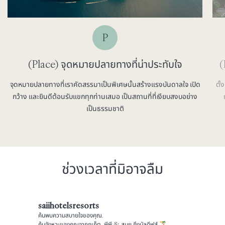
P
(Place) จุดหมายปลายทางที่น่าประทับใจ
(
จุดหมายปลายทางที่เราคัดสรรมาเป็นพิเศษนั้นสร้างแรงบันดาลใจ เปิด
ตั้
กว้าง และยินดีต้อนรับแขกทุกท่านเสมอ เป็นสถานที่ที่เงียบสงบอย่าง
เป็นธรรมชาติ
ช่วงเวลาที่มิอาจลืม
saiihotelsresorts
ค้นพบความสบายใจของคุณ.
ค้นจังหวะของคุณจากภูเก็ต, พีพี & สมุย ถึงมัลดีฟส์