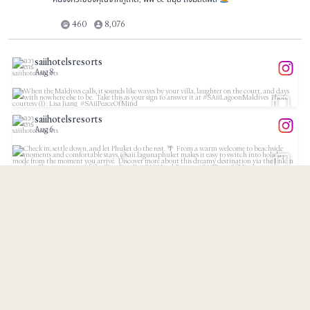
460
8,076
saiihotelsresorts
Aug 8
...
When the Maldives calls, it sounds like waves by
saiihotelsresorts
37
1
Aug 6
...
Check in, settle down, and let Phuket do the rest.
11
1
saiihotelsresorts
Aug 4
...
Bliss looks a little different in the Maldives.⁠
saiihotelsresorts
21
1
Aug 3
...
Meet our partner, @suninternational, and discover
10
0