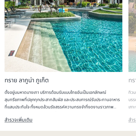
ทราย ลากูน่า ภูเก็ต
ทร
ตั้งอยู่บนหาดบางเทา บริการต้อนรับแบบไทยอันเป็นเอกลักษณ์
ทิวม
สุนทรียภาพที่ปลุกทุกประสาทสัมผัส และประสบการณ์รับประทานอาหาร
บรร
ที่แสนประทับใจ ทั้งหมดล้วนรังสรรค์ความทรงจำที่งดงามราวภาพ
เกาะ
โปสการ์ดใจกลางลากูน่า ภูเก็ต ที่รายล้อมด้วยเสน่ห์จากธรรมชาติ
สวรร
สำรวจเพิ่มเติม
สำร
วัฒนธรรม และอาหารรสเลิศอันหลากหลาย
รสน