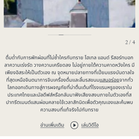
2 / 4
ดื่มด่ำกับการพักผ่อนที่ไม่ซ้ำใครกับทราย โฮเทล แอนด์ รีสอร์ทบอก
ลาความเร่งรัด วางความเครียดลง ไม่อยู่ภายใต้ความคาดหวังใคร มี
เพียงอิสระให้เป็นตัวเอง ณ จุดหมายปลายทางที่เปี่ยมแรงบันดาลใจ
ที่สุดเหนือจินตนาการจิบเครื่องดื่มและลิ้มรสขนม
แสนอร่อย
จากทั่ว
โลกออกเดินทางสู่การผจญภัยที่น่าตื่นเต้นที่โรงแรมหรูของเราใน
ประเทศไทยและมัลดีฟส์หรือกลับมาฟังเสียงสงบภายในตัวเองที่
ส
ปาทรีตเมนต์
แสนผ่อนคลายใช้เวลาสักนิดเพื่อตัวคุณเองและค้นพบ
ความสงบที่แท้จริงไปกับทราย
อ่านเพิ่มเติม
เล่นวิดีโอ