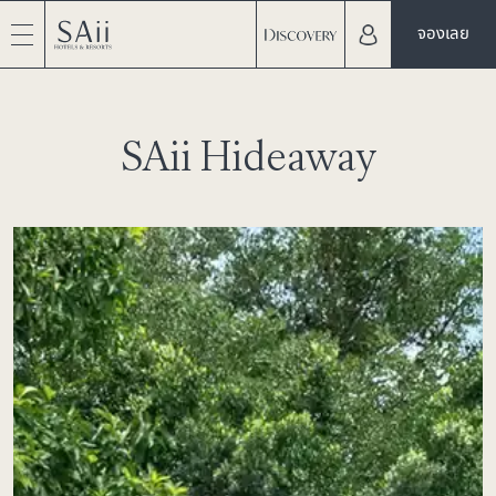
จองเลย
SAii Hideaway