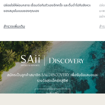
ปล่อยใจให้ผ่อนคลาย เชื่อมต่อกับตัวเองอีกครั้ง และดื่มด่ำไปกับจังหวะ
ปล่อ
ของสมุยในแบบของคุณเอง
มะพร
อย่า
สำรวจเพิ่มเติม
สำร
สมัครเป็นลูกค้าสมาชิก SAii DISCOVERY เพื่อรับข้อเสนอและ
รางวัลสุดเอ็กซ์คลูซีฟ
ดูเพิ่มเติม