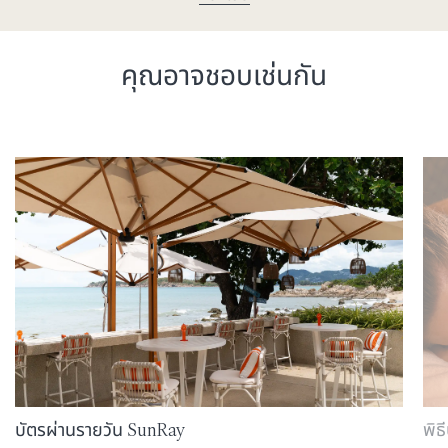
คุณอาจชอบเช่นกัน
บัตรผ่านรายวัน SunRay
พิธ