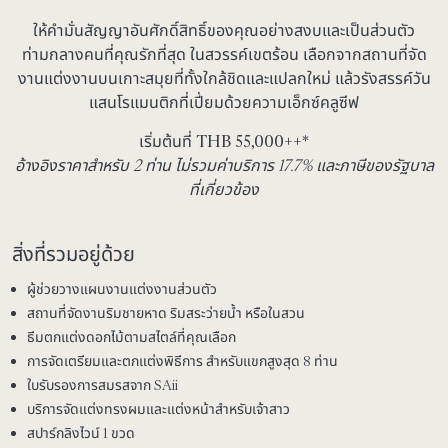
ให้คำมั่นสัญญาอันศักดิ์สิทธิ์ของคุณอย่างสงบและเป็นส่วนตัว
ท่ามกลางคนที่คุณรักที่สุด ในสวรรค์เขตร้อน เลือกจากสถานที่จัด
งานแต่งงานบนเกาะสมุยที่ทั้งใกล้ชิดและแปลกใหม่ แล้วรังสรรค์วัน
แสนโรแมนติกที่เปี่ยมด้วยความเอ็กซ์คลูซีฟ
เริ่มต้นที่ THB
55,000
++*
อ้างอิงราคาสำหรับ 2 ท่าน ไม่รวมค่าบริการ 17.7% และภาษีของรัฐบาล
ที่เกี่ยวข้อง
สิ่งที่รวมอยู่ด้วย
ผู้ช่วยวางแผนงานแต่งงานส่วนตัว
สถานที่จัดงานริมชายหาด ริมสระว่ายน้ำ หรือในสวน
ธีมตกแต่งดอกไม้ตามสไตล์ที่คุณเลือก
การจัดเตรียมและตกแต่งพิธีการ สำหรับแขกสูงสุด 8 ท่าน
ใบรับรองการสมรสจาก SAii
บริการจัดแต่งทรงผมและแต่งหน้าสำหรับเจ้าสาว
สปาร์กลิงไวน์ 1 ขวด