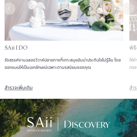
SAii I DO
พิธ
รังสรรค์งานฉลองวิวาห์ปลายทางที่เกาะสมุยอันน่าประทับใจไม่รู้ลืม โดย
ให้
ออกแบบให้เป็นเอกลักษณ์เฉพาะตามรสนิยมของคุณ
ทรงจ
สำรวจเพิ่มเติม
สำร