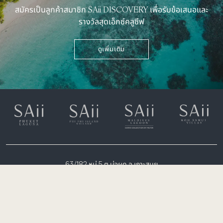
สมัครเป็นลูกค้าสมาชิก SAii DISCOVERY เพื่อรับข้อเสนอและ
รางวัลสุดเอ็กซ์คลูซีฟ
ดูเพิ่มเติม
63/182 หมู่ 5 ต.บ่อผุด อ.เกาะสมุย
จ. สุราษฎร์ธานี 84320
+66 (0)77 914 700
rsvn.samui@saiihotels.com