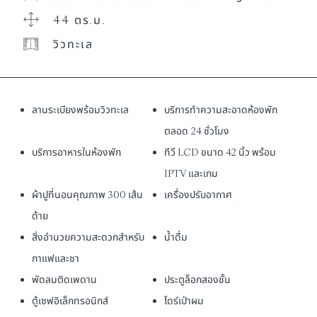
44 ตร.ม.
วิวทะเล
ลานระเบียงพร้อมวิวทะเล
บริการทำความสะอาดห้องพัก
ตลอด 24 ชั่วโมง
บริการอาหารในห้องพัก
ทีวี LCD ขนาด 42 นิ้ว พร้อม
IPTV และเกม
ผ้าปูที่นอนคุณภาพ 300 เส้น
เครื่องปรับอากาศ
ด้าย
สิ่งอำนวยความสะดวกสำหรับ
น้ำดื่ม
กาแฟและชา
พัดลมติดเพดาน
ประตูล็อกสองชั้น
ตู้เซฟอิเล็กทรอนิกส์
ไดร์เป่าผม