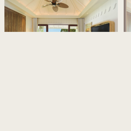
ห้องพักวิวท้องฟ้า
ห้อ
ห้องพักวิวท้องฟ้าพื้นที่กว้างขวางและมีสไตล์ของทราย ลากูน ตั้งอยู่บน
ห้อง
ชั้นสูง ให้คุณผ่อนคลายอย่างรื่นรมย์ได้ทั้งภายในห้องพักและพื้นที่กลาง
กว้า
แจ้ง
อย่า
สำรวจเพิ่มเติม
สำร