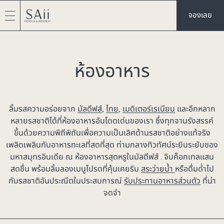
จองเลย
ห้องอาหาร
ลิ้มรสความอร่อยจาก
มัลดีฟส์
,
ไทย
,
เมดิเตอร์เรเนียน
และอีกหลาก
หลายรสชาติได้ที่ห้องอาหารอันโดดเด่นของเรา ซึ่งทุกจานรังสรรค์
ขึ้นด้วยความพิถีพิถันเพื่อความเป็นเลิศด้านรสชาติอย่างแท้จริง
เพลิดเพลินกับอาหารทะเลที่สดที่สุด ท่ามกลางทิวทัศน์ระยิบระยับของ
มหาสมุทรอินเดีย ณ ห้องอาหารสุดหรูในมัลดีฟส์ . จิบค็อกเทลแสน
สดชื่น พร้อมลิ้มลองเมนูโปรดที่คุ้นเคยริม
สระว่ายน้ำ
หรือดื่มด่ำไป
กับรสชาติอันประณีตในประสบการณ์
รับประทานอาหารส่วนตัว
ที่น่า
จดจำ