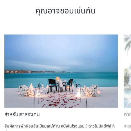
คุณอาจชอบเช่นกัน
สำหรับเราสองคน
ค่า
สัมผัสการพักผ่อนอันเปี่ยมเสน่ห์ ณ หนึ่งในโรงแรม 5 ดาวในมัลดีฟส์ ที่
การ