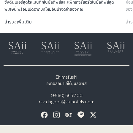
ซึ่งดินเนอร์สุดโรแมนติกในมัลดีฟส์และแพ็กเกจรีสอร์ตในมัลดีฟส์สุด
ผ่อน
พิเศษนี้ พร้อมเปิดฉากบทใหม่อันน่าจดจำของคุณ
ของต
สำรวจเพิ่มเติม
สำร
Eh’mafushi
อะทอลล์มาเล่ใต้, มัลดีฟส์
(+960) 6651300
rsvn.lagoon@saiihotels.com