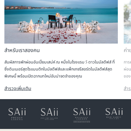
สำหรับเราสองคน
ค่า
สัมผัสการพักผ่อนอันเปี่ยมเสน่ห์ ณ หนึ่งในโรงแรม 5 ดาวในมัลดีฟส์ ที่
การ
ซึ่งดินเนอร์สุดโรแมนติกในมัลดีฟส์และแพ็กเกจรีสอร์ตในมัลดีฟส์สุด
ผ่อน
พิเศษนี้ พร้อมเปิดฉากบทใหม่อันน่าจดจำของคุณ
ของต
สำรวจเพิ่มเติม
สำร