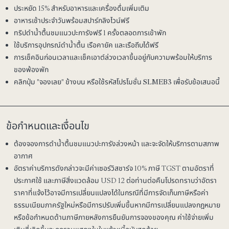
ประหยัด 15% สำหรับอาหารและเครื่องดื่มเพิ่มเติม
อาหารเช้าประจำวันพร้อมสปาร์กลิงไวน์ฟรี
ทริปดำน้ำตื้นชมแนวปะการังฟรี 1 ครั้งตลอดการเข้าพัก
ใช้บริการอุปกรณ์ดำน้ำตื้น เรือคายัค และเรือถีบได้ฟรี
การเช็คอินก่อนเวลาและเช็คเอาต์ล่วงเวลาขึ้นอยู่กับความพร้อมให้บริการ
ของพ้องพัก
คลิกปุ่ม "จองเลย" ข้างบน หรือใช้รหัสโปรโมชั่น
SLMEB3
เพื่อรับข้อเสนอนี้
ข้อกำหนดและเงื่อนไข
ต้องจองการดำน้ำตื้นชมแนวปะการังล่วงหน้า และจะจัดให้บริการตามสภาพ
อากาศ
อัตราค่าบริการดังกล่าวจะมีค่าเซอร์วิสชาร์จ 10% ภาษี TGST ตามอัตราที่
ประกาศใช้ และภาษีสิ่งแวดล้อม USD 12 ต่อท่านต่อคืนโปรดทราบว่าอัตรา
ราคาที่แจ้งไว้อาจมีการเปลี่ยนแปลงได้ในกรณีที่มีการจัดเก็บภาษีหรือค่า
ธรรมเนียมภาครัฐใหม่หรือมีการปรับเพิ่มขึ้นหากมีการเปลี่ยนแปลงกฎหมาย
หรือข้อกำหนดด้านภาษีภายหลังการยืนยันการจองของคุณ ค่าใช้จ่ายเพิ่ม