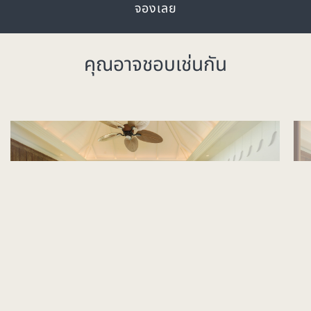
จองเลย
คุณอาจชอบเช่นกัน
ห้องพักวิวท้องฟ้า
ห้อ