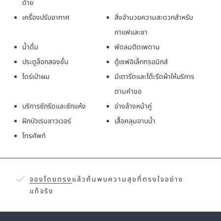
ด้าย
เครื่องปรับอากาศ
สิ่งอำนวยความสะดวกสำหรับ
กาแฟและชา
น้ำดื่ม
พัดลมติดเพดาน
ประตูล็อกสองชั้น
ตู้เซฟอิเล็กทรอนิกส์
ไดร์เป่าผม
มีเตารีดและโต๊ะรีดผ้าให้บริการ
ตามคำขอ
บริการซักรีดและซักแห้ง
อ่างล้างหน้าคู่
ฝักบัวเรนชาวเวอร์
เสื้อคลุมอาบน้ำ
โทรศัพท์
จองโดยตรง
แล้วค้นพบความสุขที่ตรงใจอย่าง
แท้จริง