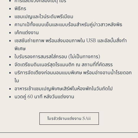
การแสดงวงกลองโบดุ เบร
พิธีกร
แชมเปญและไวน์ระดับพรีเมียม
คานาเป้ทั้งแบบเย็นและแบบร้อนสำหรับคู่บ่าวสาวหลังพิธ
เค้กแต่งงาน
เซสชันถ่ายภาพ พร้อมส่งมอบภาพใน USB และอัลบั้มสั่งทำ
พิเศษ
ใบรับรองการสมรสใส่กรอบ (ไม่เป็นทางการ)
จัดเตรียมดินเนอร์สุดโรแมนติก ณ สถานที่ที่คัดสรร
บริการจัดเตียงก่อนนอนแบบพิเศษ พร้อมอ่างอาบน้ำโรยดอก
ไม
อาหารเช้าแชมเปญพิเศษเสิร์ฟในห้องพักในวันถัดไป
นวดคู่ 60 นาที หลังวันแต่งงาน
โบรชัวร์งานแต่งงาน SAii