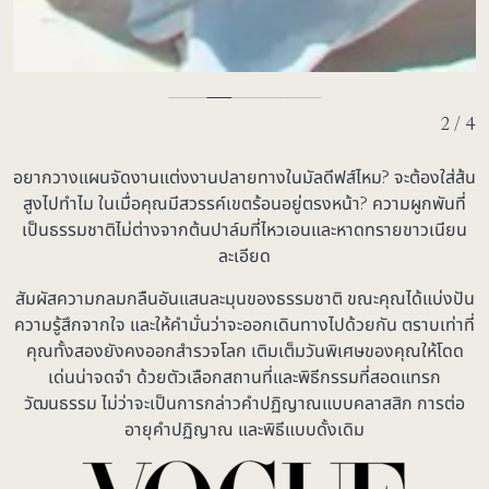
2 / 4
อยากวางแผนจัดงานแต่งงานปลายทางในมัลดีฟส์ไหม? จะต้องใส่ส้น
สูงไปทำไม ในเมื่อคุณมีสวรรค์เขตร้อนอยู่ตรงหน้า? ความผูกพันที่
เป็นธรรมชาติไม่ต่างจากต้นปาล์มที่ไหวเอนและหาดทรายขาวเนียน
ละเอียด
สัมผัสความกลมกลืนอันแสนละมุนของธรรมชาติ ขณะคุณได้แบ่งปัน
ความรู้สึกจากใจ และให้คำมั่นว่าจะออกเดินทางไปด้วยกัน ตราบเท่าที่
คุณทั้งสองยังคงออกสำรวจโลก เติมเต็มวันพิเศษของคุณให้โดด
เด่นน่าจดจำ ด้วยตัวเลือกสถานที่และพิธีกรรมที่สอดแทรก
วัฒนธรรม ไม่ว่าจะเป็นการกล่าวคำปฏิญาณแบบคลาสสิก การต่อ
อายุคำปฏิญาณ และพิธีแบบดั้งเดิม