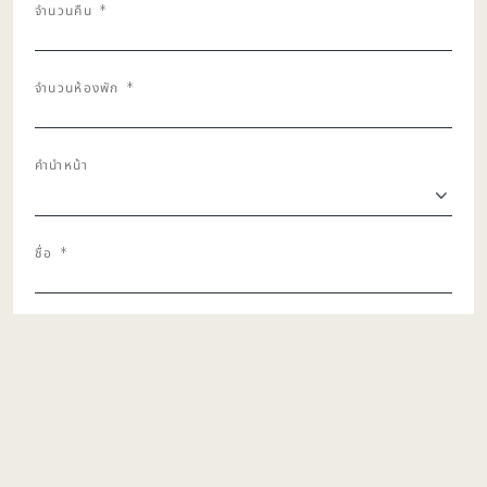
จำนวนคืน
*
DD
/
YYYY
จำนวนห้องพัก
*
คำนำหน้า
ชื่อ
*
นามสกุล
*
ประเทศที่พำนักอาศัย
หมายเลขโทรศัพท์
*