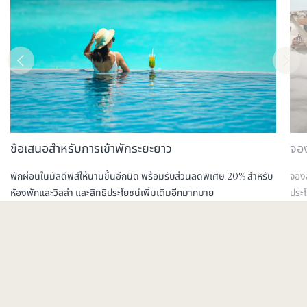
ข้อเสนอสำหรับการเข้าพักระยะยาว
จอง
พักผ่อนในมัลดีฟส์ให้นานขึ้นอีกนิด พร้อมรับส่วนลดพิเศษ 20% สำหรับ
จองล
ห้องพักและวิลล่า และสิทธิประโยชน์เพิ่มเติมอีกมากมาย
ประโ
สำรวจเพิ่มเติม
สำร