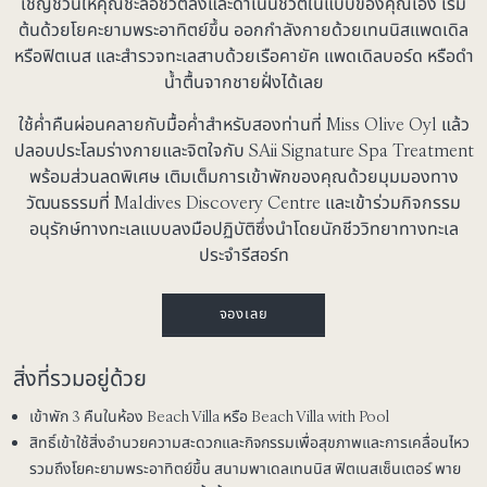
เชิญชวนให้คุณชะลอชีวิตลงและดำเนินชีวิตในแบบของคุณเอง เริ่ม
ต้นด้วยโยคะยามพระอาทิตย์ขึ้น ออกกำลังกายด้วยเทนนิสแพดเดิล
หรือฟิตเนส และสำรวจทะเลสาบด้วยเรือคายัค แพดเดิลบอร์ด หรือดำ
น้ำตื้นจากชายฝั่งได้เลย
ใช้ค่ำคืนผ่อนคลายกับมื้อค่ำสำหรับสองท่านที่ Miss Olive Oyl แล้ว
ปลอบประโลมร่างกายและจิตใจกับ SAii Signature Spa Treatment
พร้อมส่วนลดพิเศษ เติมเต็มการเข้าพักของคุณด้วยมุมมองทาง
วัฒนธรรมที่ Maldives Discovery Centre และเข้าร่วมกิจกรรม
อนุรักษ์ทางทะเลแบบลงมือปฏิบัติซึ่งนำโดยนักชีววิทยาทางทะเล
ประจำรีสอร์ท
จองเลย
สิ่งที่รวมอยู่ด้วย
เข้าพัก 3 คืนในห้อง Beach Villa หรือ Beach Villa with Pool
สิทธิ์เข้าใช้สิ่งอำนวยความสะดวกและกิจกรรมเพื่อสุขภาพและการเคลื่อนไหว
รวมถึงโยคะยามพระอาทิตย์ขึ้น สนามพาเดลเทนนิส ฟิตเนสเซ็นเตอร์ พาย