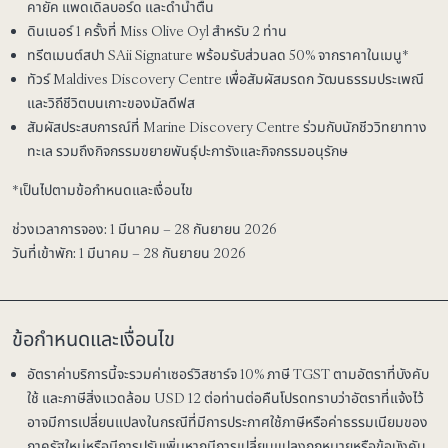
คายัค แพดเดิลบอร์ด และดำน้ำตื้น
ดินเนอร์ 1 ครั้งที่ Miss Olive Oyl สำหรับ 2 ท่าน
ทรีตเมนต์สปา SAii Signature พร้อมรับส่วนลด 50% จากราคาในเมนู*
ทัวร์ Maldives Discovery Centre เพื่อสัมผัสมรดก วัฒนธรรมประเพณี
และวิถีชีวิตบนเกาะของมัลดีฟส
สัมผัสประสบการณ์ที่ Marine Discovery Centre ร่วมกับนักชีววิทยาทาง
ทะเล รวมถึงกิจกรรมขยายพันธุ์ปะการังและกิจกรรมอนุรักษ
*เป็นไปตามข้อกำหนดและเงื่อนไข
ช่วงเวลาการจอง:
1 มีนาคม – 28 กันยายน 2026
วันที่เข้าพัก:
1 มีนาคม – 28 กันยายน 2026
ข้อกำหนดและเงื่อนไข
อัตราค่าบริการนี้จะรวมค่าเซอร์วิสชาร์จ 10% ภาษี TGST ตามอัตราที่บังคับ
ใช้ และภาษีสิ่งแวดล้อม USD 12 ต่อท่านต่อคืนโปรดทราบว่าอัตราที่แจ้งไว้
อาจมีการเปลี่ยนแปลงในกรณีที่มีการประกาศใช้ภาษีหรือค่าธรรมเนียมของ
ภาครัฐใหม่หรือมีการปรับเพิ่มหากมีการเปลี่ยนแปลงกฎหมายหรือข้อบังคับ