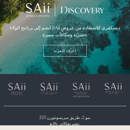
انضم إلى برنامج الولاء SAii ديسكفري للاستفادة من عروضٍ
حصرية ومكافآت مميزة.
اعرف المزيد
323 مو 2، طريق سريسونثورن،
تشيرنغتالاي، تالانغ،