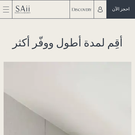
احجز الآن
أقِم لمدة أطول ووفّر أكثر