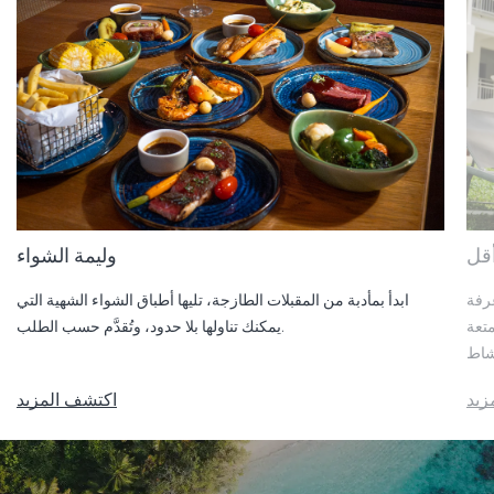
أقل
وليمة الشواء
SAii Lagun
ابدأ بمأدبة من المقبلات الطازجة، تليها أطباق الشواء الشهية التي
تعة
يمكنك تناولها بلا حدود، وتُقدَّم حسب الطلب.
زيد
اكتشف المزيد