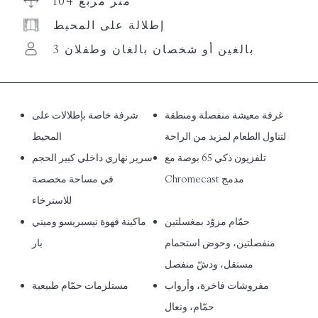
104 متر مربع
إطلالة على المحيط
3 بالغين أو شخصان بالغان وطفلان
غرفة معيشة منفصلة ومنطقة
شرفة خاصة بإطلالات على
لتناول الطعام لمزيد من الراحة
المحيط
تلفزيون ذكي 65 بوصة مع
سرير نهاري داخلي كبير الحجم
Chromecast مدمج
في مساحة مخصصة
للاسترخاء
حمّام مزوّد بمغسلتين
ماكينة قهوة نيسبريسو وميني
منفصلتين، وحوض استحمام
بار
مستقل، ودشّ منفصل
مفروشات فاخرة، وأرواب
مستلزمات حمّام طبيعية
حمّام، ونعال