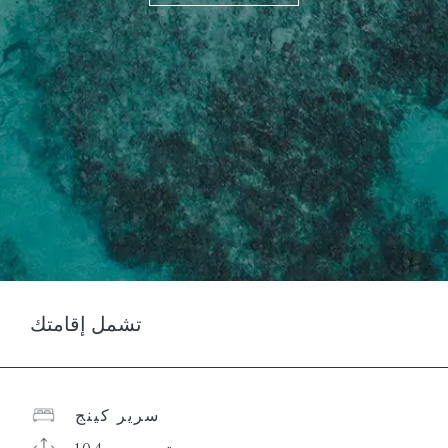
تشمل إقامتك
سرير كينج