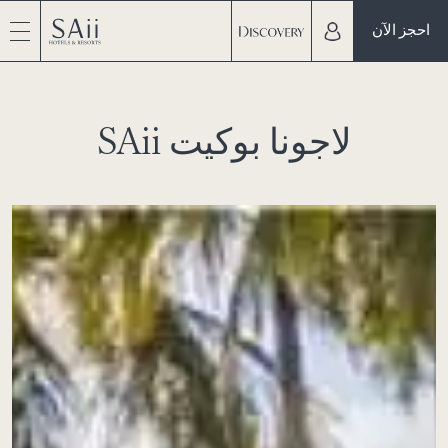
احجز الآن
SAii لاجونا بوكيت