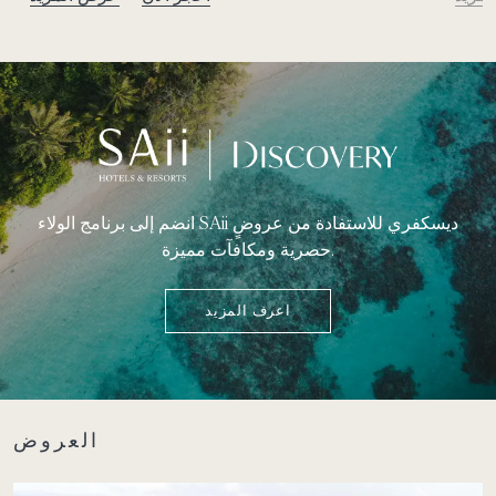
انضم إلى برنامج الولاء SAii ديسكفري للاستفادة من عروضٍ
حصرية ومكافآت مميزة.
اعرف المزيد
العروض