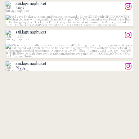
saii.lagunaphuket
Aug 3
...
Pool days, Phuket sunshine, and double the
7
1
saii.lagunaphuket
Jul 30
...
When the ocean calls, answer with every bite.
7
1
saii.lagunaphuket
29 يوليو
Phuket called, and it looks like this.
saii.lagunaphuket
...
26 يوليو
28
1
Chef`s Recommendations
...
Every dish
تابعنا على إنستغرام
تحميل المزيد
36
1