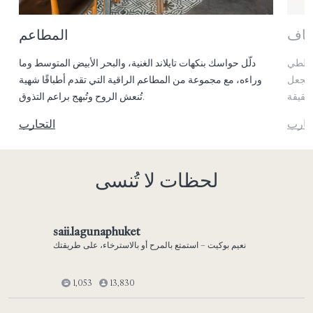
فاف
المطاعم
 مخططي
دلّل حواسك بنكهات تايلاند الغنية، والبحر الأبيض المتوسط وما
م
 ليجعل
وراءه، مع مجموعة من المطاعم الراقية التي تقدم أطباقًا شهية
تُنعش الروح وتُبهج براعم التذوق.
جارب
التجارب
لحظات لا تُنسى
saii.lagunaphuket
نعيم بوكيت – استمتع بالمرح أو بالاسترخاء، على طريقتك
1,053
13,830