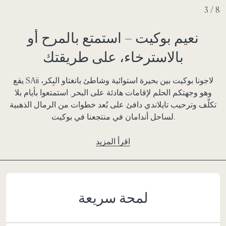
4 / 8
نعيم بوكيت – استمتع بالمرح أو
بالاسترخاء، على طريقتك
يقع SAii لاجونا بوكيت بين بحيرة استوائية وشاطئ بانغتاو البِكر،
وهو وجهتكم الحلم لإقامات هادئة على البحر. استمتعوا بأيام بلا
تكلّف وترحيب تايلاندي دافئ على بُعد خطوات من الرمال الذهبية
لساحل أندامان في منتجعنا في بوكيت.
اقرأ المزيد
لمحة سريعة