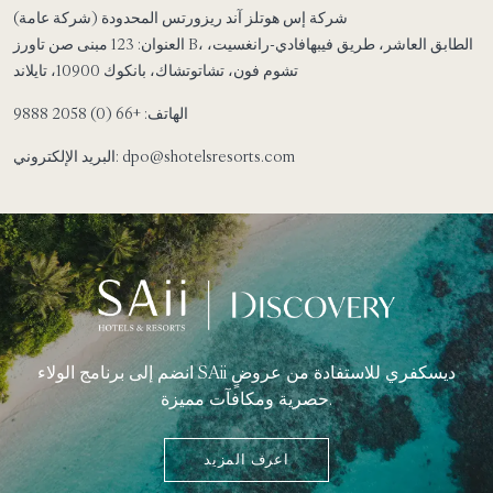
شركة إس هوتلز آند ريزورتس المحدودة (شركة عامة)
العنوان: 123 مبنى صن تاورز B، الطابق العاشر، طريق فيبهافادي-رانغسيت،
تشوم فون، تشاتوتشاك، بانكوك 10900، تايلاند
الهاتف: +66 (0) 2058 9888
البريد الإلكتروني: dpo@shotelsresorts.com
انضم إلى برنامج الولاء SAii ديسكفري للاستفادة من عروضٍ
حصرية ومكافآت مميزة.
اعرف المزيد