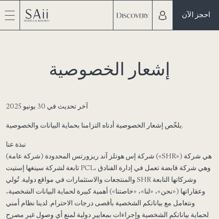
احجز الآن
إشعار الخصوصية
آخر تحديث في 30 يونيو 2025
يلخّص إشعار الخصوصية أدناه التزامنا بحماية البيانات والخصوصية.
نبذة عنا
شركة إس هوتلز آند ريزورتس المحدودة (شركة عامة) («SHR») هي شركة
تابعة لشركة سينغها إستيت PCL، وهي شركة قابضة تعمل في إدارة الفنادق
والمنتجعات والاستثمارات في مواقع دولية. تُولي SHR وشركاتها التابعة
وعقاراتها («نحن»، «لنا»، «خاصتنا») أهمية كبيرة لحماية البيانات الشخصية،
ونتعامل مع بياناتكم الشخصية بأقصى درجات الاحترام. لدينا نظام أمني
لحماية بياناتكم الشخصية وإجراءات بمعايير دولية لمنع أي وصول غير مصرح