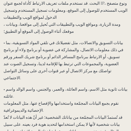
البحث. قد نستخدم ملفات تعريف الارتباط كأداة لجمع عنوان IP، ونوع متصفح
الويب المستخدم للوصول إلى الموقع، ومعلومات تسجيل المستخدم وتسجيل
الدخول لمواقع الويب والتطبيقات
، ومدة الزيارة، ومواقع الويب والتطبيقات التي تُحيل إلى مواقعنا، وبيانات
موقعك أثناء الوصول إلى الموقع أو التطبيق؛
• بيانات التسويق والاتصالات، مثل تفضيلاتك في تلقي المواد التسويقية، بما
في ذلك معلومات الاتصال، والمشاركة في عضوية أو برنامج ولاء أو برنامج
تسويق، أو الارتباط ببرنامج المسافر الدائم أو برنامج شريك السفر ورقم
العضوية، والمجموعات التي ترتبط بها للإقامة لدينا، وتسجيل الصوت عند
تواصلك مع مركز الاتصال أو عبر قنوات أخرى على وسائل التواصل
الاجتماعي.
• بيانات ثانوية مثل الاسم، واسم العائلة، والعمر، والجنس، واسم الوالد واسم
عائلته.
نقوم بجمع البيانات المجمّعة واستخدامها والإفصاح عنها، مثل المعلومات
الإحصائية والديموغرافية.
قد تُستمدّ البيانات المجمّعة من بياناتك الشخصية؛ غير أنّ هذه البيانات لا تُعدّ
بيانات شخصية لأنها لا يمكن استخدامها لتحديد هوية فرد بعينه. على سبيل