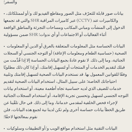
والسفر؛
• بيانات صور قابلة للتعرّف مثل الصور ومقاطع الفيديو لك و/أو لممتلكاتك،
والتي قد تجمعها SHR عبر كاميرات المراقبة (CCTV) والكاميرات عند
الدخول إلى المنشآت ومباني المكاتب ومساحات التجزئة والمناطق الواقعة
ضمن مسؤولية SHR أثناء الفعاليات أو الاجتماعات أو أي ندوات؛
• البيانات الحساسة مثل المعلومات المتعلقة بالعرق أو الدين أو المعلومات
الصحية (حساسية الطعام ومعلومات الإعاقة) أو التوجه الجنسي أو السجلات
الجنائية، وما إلى ذلك. لا نقوم عادةً بجمع البيانات الحساسة إلا إذا قُدِّمت من
قبلك لتقديم الخدمات أو المنتجات أو لتسهيل إقامتك، أو إذا كان ذلك مطلوبًا
وفقًا للقوانين المعمول بها. قد نستخدم البيانات الصحية لتسهيل إقامتك وتلبية
احتياجاتك الخاصة؛ على سبيل المثال، استخدام البيانات الصحية لتقديم
خدمات للضيف الذي لديه حساسية تجاه أطعمة معينة، أو استخدام بيانات
التوجه الجنسي لتسهيل وتحسين تجربة الإقامة، أو استخدام السجلات الجنائية
لإجراء فحص الخلفية لمقدمي خدماتنا، وما إلى ذلك. في حال تلقّينا عن
طريق الخطأ بيانات حساسة أخرى ولم تكن لدينا نية لجمع هذه البيانات، فلن
نقوم بمعالجتها لاحقًا؛
• البيانات التقنية مثل استخدام مواقع الويب و/أو التطبيقات وسلوكيات