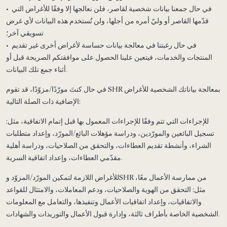
• في حال جمعنا بيانات شخصية لقاصر، فلن نعالجها إلا وفقًا للأغراض التي
قدّمها القاصر أو وليّ أمره من أجلها، ولن تُستخدم هذه البيانات لأي غرض
تسويقي آخر؛
• في حال رغبتنا في معالجة بيانات حساسة لأغراض أخرى غير تقديم
المنتجات والخدمات، فيتعين علينا الحصول على موافقتكم الصريحة قبل أو
أثناء جمع تلك البيانات.
في حال كنتَ مورّدًا/مزوّدًا، قد تقوم SHR بمعالجة بياناتك الشخصية للأغراض
الإضافية ذات الصلة التالية:
للإجراءات التي تتم وفقًا للإجراءات المعمول بها قبل إتمام الاتفاقية، مثل:
تسجيل البائعين والمورّدين، ودراسة مؤهلات البائع/المورّد، وإعداد متطلبات
الشراء، وأنشطة تقديم العطاءات، والتحقق من الصلاحيات، ودراسة أهلية
مقدّمي العطاءات، وإعداد اتفاقية السرية.
للأغراض اللازمة لتمكين المورّد/المزوّد وSHR من ممارسة الأعمال معًا،
مثل:
التحقق من الهوية والصلاحيات، ودعم المعاملات، والامتثال للقواعد
والاتفاقيات، وإعداد اتفاقيات الأعمال وتنفيذها، والتعامل مع المعلومات
الشخصية الخاصة بأطراف ثالثة، وإدارة قبول الأعمال والتوريدات والشهادات.