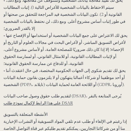
• يحق لك تقييد معالجة بياناتك الشخصية وسنتوقف عن معالجتها؛ ومع ذلك،
سيتم الاحتفاظ بالبيانات الشخصية للأغراض التالية 1). إثبات المطالبات
القانونية أو 2). تكون البيانات الشخصية قيد المراجعة للتحقق من صحتها أو
في طور إثبات أساس مشروع أعلى. ومع ذلك، لن نحتفظ بالبيانات الشخصية
إلا بالقدر الضروري؛
• يحق لك الاعتراض على جمع البيانات الشخصية أو استخدامها أو الإفصاح عنها
لأغراض التسويق المباشر، أو لأغراض البحث في مجالات العلوم أو التاريخ أو
الإحصاء؛ إلا إذا كان ذلك ضروريًا للمصلحة العامة، أو لأساس مشروع أعلى،
أو لإثبات المطالبات القانونية، أو للامتثال القانوني، أو لممارسة الحقوق
القانونية، أو للدفاع عن ممارسة الحقوق القانونية؛
• يحق لك تقديم شكوى إلى الجهات الحكومية المختصة، في حال اعتقدتَ أننا
أو أحد موظفينا أو شركاء أعمالنا ينتهكون أو لا يلتزمون بقانون حماية البيانات
الشخصية (PDPA، تايلاند) أو اللائحة العامة لحماية البيانات (GDPR، أوروبا).
لتقديم طلب حقوق وصول صاحب البيانات (DSAR)، يُرجى المتابعة بالنقر
نموذج طلب DSAR
على هذا الرابط لإكمال
الأنشطة المتعلقة بالتسويق
إذا رغبتم في الإلغاء أو طلب عدم تلقي المواد التسويقية أو النشرات الإخبارية
منا أو من شركائنا التجاريين، يمكنكم تقديم طلبكم عبر قناة التواصل الخاصة