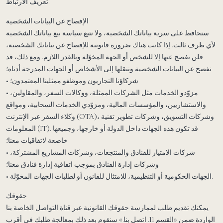
تعريف الارتباط.
الإفصاح عن البيانات الشخصية
سنحافظ على سرية بياناتك الشخصية، ولا نتبع سياسة بيع بياناتك الشخصية
لأي طرف ثالث. إذا كانت هناك ضرورة قانونية للإفصاح عن بياناتك الشخصية،
فلن نفصح عنها إلا للشخص أو الجهة المخوّلة وبالقدر اللازم. ومع ذلك، قد
نفصح عن البيانات الشخصية وننقلها إلى الأشخاص أو الجهات المدرجة أدناه؛
• شركاؤنا التجاريون وموظفو ممثلينا المعتمدون؛
• مزوّدو الخدمات مثل الشركات الممثلة، ووكالات السفر، والمقاولين،
والاستشاريين، والمؤسسات المالية، ومزوّدي الخدمات السحابية، ومواقع
وكلاء السفر عبر الإنترنت (OTA)، وشركات التسويق، وشركات تطوير تقنية
المعلومات (IT). قد تكون هذه الجهات داخل الدولة أو خارجها، وجميعها
خاضعة لاتفاقيات معنا؛
• شركات الامتياز للفنادق والمنتجعات، وشركات المشاريع المشتركة،
وشركات إدارة الفنادق بموجب اتفاقية إدارة فنادق معنا؛
• الجهات الحكومية أو التنظيمية، للامتثال للقانون أو لطلبات الجهات المخوّلة.
حقوقك
يمكنك تقديم طلب لممارسة حقوقك القانونية عبر قناة التواصل الخاصة بنا
الواردة ضمن «القسم 11. اتصل بنا.» سنقوم بعد ذلك بمعالجة طلبك في أقرب