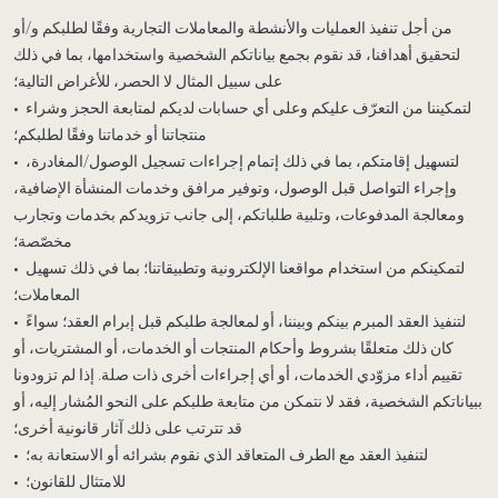
من أجل تنفيذ العمليات والأنشطة والمعاملات التجارية وفقًا لطلبكم و/أو
لتحقيق أهدافنا، قد نقوم بجمع بياناتكم الشخصية واستخدامها، بما في ذلك
على سبيل المثال لا الحصر، للأغراض التالية؛
• لتمكيننا من التعرّف عليكم وعلى أي حسابات لديكم لمتابعة الحجز وشراء
منتجاتنا أو خدماتنا وفقًا لطلبكم؛
• لتسهيل إقامتكم، بما في ذلك إتمام إجراءات تسجيل الوصول/المغادرة،
وإجراء التواصل قبل الوصول، وتوفير مرافق وخدمات المنشأة الإضافية،
ومعالجة المدفوعات، وتلبية طلباتكم، إلى جانب تزويدكم بخدمات وتجارب
مخصّصة؛
• لتمكينكم من استخدام مواقعنا الإلكترونية وتطبيقاتنا؛ بما في ذلك تسهيل
المعاملات؛
• لتنفيذ العقد المبرم بينكم وبيننا، أو لمعالجة طلبكم قبل إبرام العقد؛ سواءً
كان ذلك متعلقًا بشروط وأحكام المنتجات أو الخدمات، أو المشتريات، أو
تقييم أداء مزوّدي الخدمات، أو أي إجراءات أخرى ذات صلة. إذا لم تزودونا
ببياناتكم الشخصية، فقد لا نتمكن من متابعة طلبكم على النحو المُشار إليه، أو
قد تترتب على ذلك آثار قانونية أخرى؛
• لتنفيذ العقد مع الطرف المتعاقد الذي نقوم بشرائه أو الاستعانة به؛
• للامتثال للقانون؛