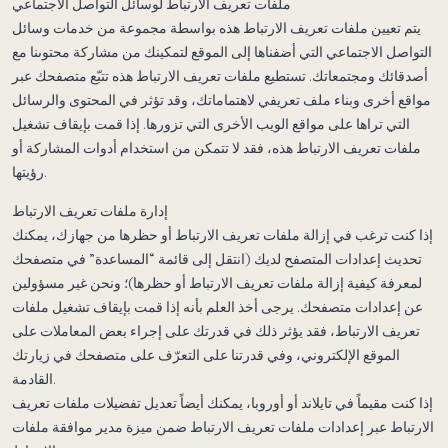
ملفات تعريف الارتباط لوسائل التواصل الاجتماعي
يتم تعيين ملفات تعريف الارتباط هذه بواسطة مجموعة من خدمات وسائل
التواصل الاجتماعي التي أضفناها إلى الموقع لتمكينك من مشاركة محتوىنا مع
أصدقائك ومجتمعاتك. تستطيع ملفات تعريف الارتباط هذه تتبّع متصفحك عبر
مواقع أخرى وبناء ملف تعريفي لاهتماماتك، وقد تؤثر في المحتوى والرسائل
التي تراها على مواقع الويب الأخرى التي تزورها. إذا قمت بإيقاف تشغيل
ملفات تعريف الارتباط هذه، فقد لا تتمكن من استخدام أدوات المشاركة أو
رؤيتها.
إدارة ملفات تعريف الارتباط
إذا كنت ترغب في إزالة ملفات تعريف الارتباط أو حظرها من جهازك، يمكنك
تحديث إعدادات المتصفح لديك (انتقل إلى قائمة “المساعدة” في متصفحك
لمعرفة كيفية إزالة ملفات تعريف الارتباط أو حظرها)؛ ونحن غير مسؤولين
عن إعدادات متصفحك. يرجى أخذ العلم بأنه إذا قمت بإيقاف تشغيل ملفات
تعريف الارتباط، فقد يؤثر ذلك في قدرتك على إجراء بعض المعاملات على
الموقع الإلكتروني، وفي قدرتنا على التعرّف على متصفحك في زيارتك
القادمة.
إذا كنت مقيماً في تايلاند أو أوروبا، يمكنك أيضاً تعديل تفضيلات ملفات تعريف
الارتباط عبر إعدادات ملفات تعريف الارتباط ضمن ميزة مدير موافقة ملفات