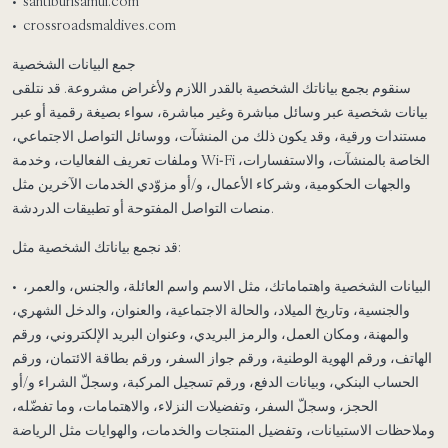
• santiburisamui.com
• crossroadsmaldives.com
جمع البيانات الشخصية
سنقوم بجمع بياناتك الشخصية بالقدر اللازم ولأغراض مشروعة. قد نتلقى
بيانات شخصية عبر وسائل مباشرة وغير مباشرة، سواء بصيغة رقمية أو عبر
مستندات ورقية، وقد يكون ذلك من المنشآت، ووسائل التواصل الاجتماعي،
وملفات تعريف الفعاليات، وخدمة Wi‑Fi الخاصة بالمنشآت، والاستفسارات،
والجهات الحكومية، وشركاء الأعمال، و/أو مزوّدي الخدمات الآخرين مثل
منصات التواصل المفتوحة أو تطبيقات الدردشة.
قد نجمع بياناتك الشخصية مثل:
• البيانات الشخصية واهتماماتك، مثل الاسم واسم العائلة، والجنس، والعمر،
والجنسية، وتاريخ الميلاد، والحالة الاجتماعية، والعنوان، والدخل الشهري،
والمهنة، ومكان العمل، والرمز البريدي، وعنوان البريد الإلكتروني، ورقم
الهاتف، ورقم الهوية الوطنية، ورقم جواز السفر، ورقم بطاقة الائتمان، ورقم
الحساب البنكي، وبيانات الدفع، ورقم تسجيل المركبة، وسجلّ الشراء و/أو
الحجز، وسجلّ السفر، وتفضيلات النزلاء، والاهتمامات، وما تفضّله،
وملاحظات الاستبيانات، وتفضيل المنتجات والخدمات، والهوايات مثل الرياضة