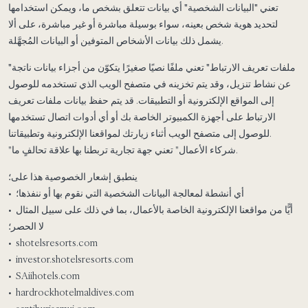
تعني
"البيانات الشخصية"
أي بيانات تتعلق بشخص ما، ويمكن استخدامها
لتحديد هوية شخص بعينه، سواء بوسيلة مباشرة أو غير مباشرة، على ألا
يشمل ذلك بيانات الأشخاص المتوفين أو البيانات المُجهَّلة.
"ملفات تعريف الارتباط"
تعني ملفًا نصيًا صغيرًا يتكوّن من أجزاء بيانات ناتجة
عن نشاط تنزيل، وقد يتم تخزينه في متصفح الويب الذي تستخدمه للوصول
إلى المواقع الإلكترونية أو التطبيقات. قد يتم حفظ بيانات ملفات تعريف
الارتباط على أجهزة الكمبيوتر الخاصة بك أو أي أدوات اتصال تستخدمها
للوصول إلى متصفح الويب أثناء زيارتك لمواقعنا الإلكترونية وتطبيقاتنا.
"شركاء الأعمال" تعني جهة تجارية تربطنا بها علاقة تحالفٍ ما.
ينطبق إشعار الخصوصية هذا على؛
• أي أنشطة لمعالجة البيانات الشخصية التي نقوم بها أو ننفذها؛
• أيًّا من مواقعنا الإلكترونية الخاصة بالأعمال، بما في ذلك على سبيل المثال
لا الحصر؛
• shotelsresorts.com
• investor.shotelsresorts.com
• SAiihotels.com
• hardrockhotelmaldives.com