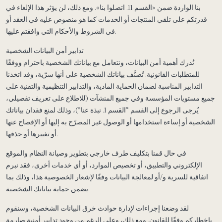
بنا الواردة ضمن «القسم 11. اتصلوا بنا». ومع ذلك، لن يؤثر هذا الإلغاء في
قدرتكم على تلقي المنتجات أو الخدمات كما هو منصوص عليه في العقد أو
في الشروط والأحكام التي وافقتم عليها.
تدابير أمن البيانات الشخصية
نُدرك أهمية أمن البيانات، ونتعامل مع بياناتك الشخصية باحترام ووفقًا
للمتطلبات القانونية. تُصنَّف بياناتك الشخصية على أنها سرّية، وقد اتخذنا
التدابير المناسبة لضمان الحماية المادية، والتدابير التنظيمية والتقنية على
جميع مستويات المؤسسة وفي جميع المنشآت (للاطلاع على تعريف تفصيلي،
يُرجى الرجوع إلى القسم “القسم 1. نبذة عنا”)، وذلك لمنع فقدان بياناتك
الشخصية أو إساءة استخدامها أو الوصول غير المصرّح به إليها أو الإفصاح عنها
أو تغييرها أو حذفها.
في حال قمنا بتكليف طرف خارجي بتطوير وصيانة النظام والموقع
الإلكتروني والتطبيق، أو تخصيص الموارد، أو أي خدمات أخرى، فقد نبرم
اتفاقية للسرية و/أو لمعالجة البيانات وفقًا لإشعار الخصوصية هذا، وذلك بما
يضمن حماية بياناتك الشخصية.
لقد وضعنا إجراءات لإدارة حوادث خرق البيانات الشخصية، وسنقوم
بإخطاركم وفقًا للقانون. ومع ذلك، وعلى الرغم من وجود تدابير أمنية صارمة