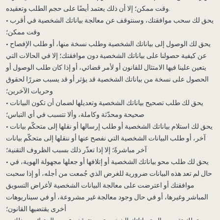
وقت ممكن؛ إلا أن ذلك يعتمد أيضًا على حجم الطلب وتعقيده.
• يحق لك سحب موافقتك، وسنتوقف عن معالجة بياناتك الشخصية في أقرب
وقت ممكن؛
• يحق لك الوصول إلى بياناتك الشخصية وطلب نسخة منها، أو طلب الإفصاح
عن كيفية حصولنا على بياناتك الشخصية دون موافقتك؛ إلا في الحالات التي
يتعين علينا فيها الامتثال للقانون أو لأمر قضائي، أو إذا كان طلب الوصول أو
الحصول على نسخة من بياناتك الشخصية قد يؤثر أو قد يسبب ضررًا لحقوق
وحريات الآخرين؛
• يحق لك طلب تصحيح بياناتك الشخصية وتعديلها لضمان أن تكون البيانات
صحيحة ومحدّثة وكاملة، وألا تتسبب في أي التباس؛
• يحق لك استلام بياناتك الشخصية أو طلب إرسالها أو نقلها إلى متحكّم بيانات
آخر، أو طلب البيانات الشخصية التي نفصح عنها أو ننقلها إلى متحكّم بيانات
آخر مباشرةً؛ إلا إذا تعذّر ذلك بسبب الظروف التقنية؛
• يحق لك طلب محو بياناتك الشخصية أو إتلافها أو جعلها مجهولة الهوية، في
حال لم تعد هذه البيانات ضرورية للغرض الذي جُمعت من أجله، أو إذا سحبت
موافقتك أو اعترضت على معالجة البيانات الشخصية لأغراض التسويق
المباشر وغيرها، أو في حال وجود معالجة غير مشروعة، أو في سيناريوهات
أخرى يقتضيها القانون؛