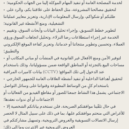
• لخدمة المصلحة العامة أو تنفيذ المهام الموكلة إلينا من الجهات الحكومية؛
• لتحقيق مصالحنا المشروعة، مثل الحفاظ على علاقتنا بكم، والرد على
طلبكم أو شكواكم، وإرسال المعلومات الإدارية، وتعزيز معايير عملياتنا
التشغيلية، ومنع الأنشطة غير القانونية؛
• لتطوير خطط التسويق، وإجراء تحليل البيانات وأبحاث السوق، وتقييم
الخدمة عبر إجراء استطلاعات رضا النزلاء، وتحليل اتجاهات السوق ورؤى
العملاء، وتحسين وتطوير منتجاتنا أو خدماتنا، وتعزيز كفاءة الموقع الإلكتروني
والتطبيق؛
• لتوفير الأمن ومنع الأفعال غير القانونية في المنشآت أو مباني المكاتب أو
مساحات البيع بالتجزئة أو المناطق الواقعة ضمن مسؤولياتنا، وذلك باستخدام
بيانات كاميرات المراقبة (CCTV) عند الدخول إلى تلك المواقع؛
• لتحقيق أهدافنا الداخلية أو تنفيذ أنشطة العلاقات العامة للجمهور الخارجي
باستخدام كلٍ من الوسائط المطبوعة وقنواتنا على وسائل التواصل
الاجتماعي. يشمل هذا النشاط جمعنا للصور أو مقاطع الفيديو من الفعاليات أو
الاجتماعات أو أي ندوات نعقدها؛
• في حال تلقّينا موافقتكم الصريحة، فلن نستخدم بياناتكم الشخصية إلا
للأغراض التي منحتم موافقتكم عليها، بما في ذلك على سبيل المثال لا الحصر
إرسال الاتصالات التسويقية والعروض الترويجية، وتسهيل مشاركتكم في
العروض الترويجية عبر الإنترنت وما إلى ذلك؛