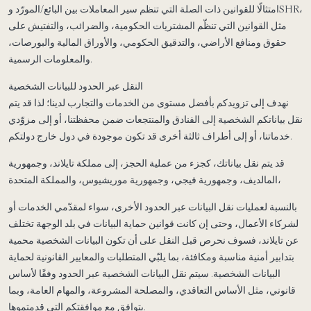
امتثالًا للقوانين ذات الصلة التي تنظم سير المعاملات بين البائع/المورّد وSHR،
مثل القوانين التي تنظّم المشتريات الحكومية، والضرائب، والتفتيش على
حقوق ومنافع الأراضي، والتدقيق الحكومي، والأوراق المالية والبورصات،
والمعلومات الرسمية.
النقل عبر الحدود للبيانات الشخصية
نهدف إلى تزويدكم بأفضل مستوى من الخدمات والتجارب لدينا؛ لذا قد يتم
نقل بياناتكم الشخصية إلى الفنادق والمنتجعات ضمن محفظتنا، أو إلى مزوّدي
خدماتنا، أو إلى أطراف ثالثة أخرى قد تكون موجودة في دول خارج دولتكم.
قد يتم نقل بياناتك، كجزء من عملية الحجز، إلى مملكة تايلاند، وجمهورية
المالديف، وجمهورية فيجي، وجمهورية موريشيوس، والمملكة المتحدة،
بالنسبة لعمليات نقل البيانات عبر الحدود الأخرى، سواء لمقدّمي الخدمات أو
لشركاء الأعمال، وحتى إن كانت قوانين حماية البيانات في بلد الوجهة تختلف
عن تايلاند، فسوف نحرص قبل النقل على أن تكون البيانات الشخصية محمية
بتدابير أمنية مناسبة ومكافئة، بما يلبّي المتطلبات والمعايير القانونية لحماية
البيانات الشخصية. سيتم نقل البيانات الشخصية عبر الحدود وفقًا لأساس
قانوني، مثل الأساس التعاقدي، والمصلحة المشروعة، والمهام العامة، وبما
يتوافق مع موافقتكم التي قدمتموها.