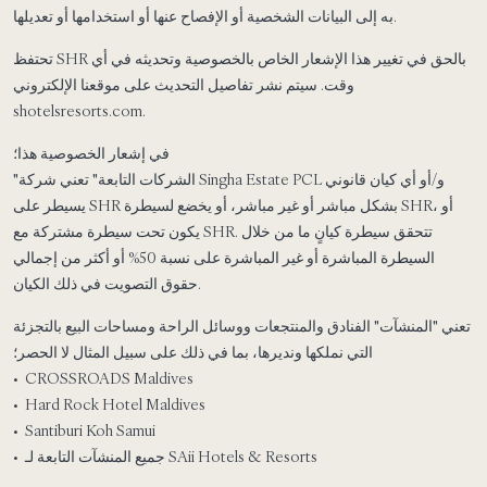
به إلى البيانات الشخصية أو الإفصاح عنها أو استخدامها أو تعديلها.
تحتفظ SHR بالحق في تغيير هذا الإشعار الخاص بالخصوصية وتحديثه في أي
وقت. سيتم نشر تفاصيل التحديث على موقعنا الإلكتروني
shotelsresorts.com.
في إشعار الخصوصية هذا؛
"الشركات التابعة"
تعني شركة Singha Estate PCL و/أو أي كيان قانوني
يسيطر على SHR بشكل مباشر أو غير مباشر، أو يخضع لسيطرة SHR، أو
يكون تحت سيطرة مشتركة مع SHR. تتحقق سيطرة كيانٍ ما من خلال
السيطرة المباشرة أو غير المباشرة على نسبة 50% أو أكثر من إجمالي
حقوق التصويت في ذلك الكيان.
تعني "المنشآت"
الفنادق والمنتجعات ووسائل الراحة ومساحات البيع بالتجزئة
التي نملكها ونديرها، بما في ذلك على سبيل المثال لا الحصر؛
• CROSSROADS Maldives
• Hard Rock Hotel Maldives
• Santiburi Koh Samui
• جميع المنشآت التابعة لـ SAii Hotels & Resorts