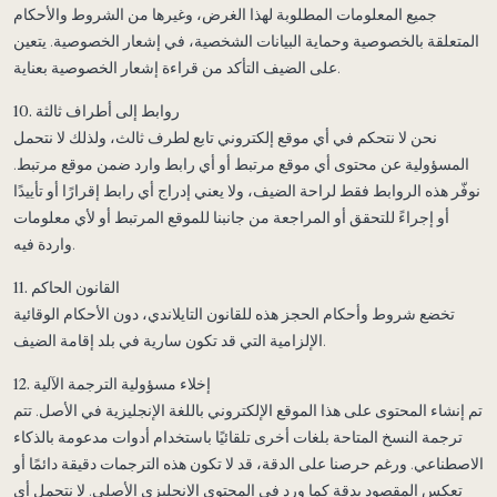
جميع المعلومات المطلوبة لهذا الغرض، وغيرها من الشروط والأحكام
المتعلقة بالخصوصية وحماية البيانات الشخصية، في إشعار الخصوصية. يتعين
على الضيف التأكد من قراءة إشعار الخصوصية بعناية.
10. روابط إلى أطراف ثالثة
نحن لا نتحكم في أي موقع إلكتروني تابع لطرف ثالث، ولذلك لا نتحمل
المسؤولية عن محتوى أي موقع مرتبط أو أي رابط وارد ضمن موقع مرتبط.
نوفّر هذه الروابط فقط لراحة الضيف، ولا يعني إدراج أي رابط إقرارًا أو تأييدًا
أو إجراءً للتحقق أو المراجعة من جانبنا للموقع المرتبط أو لأي معلومات
واردة فيه.
11. القانون الحاكم
تخضع شروط وأحكام الحجز هذه للقانون التايلاندي، دون الأحكام الوقائية
الإلزامية التي قد تكون سارية في بلد إقامة الضيف.
12. إخلاء مسؤولية الترجمة الآلية
تم إنشاء المحتوى على هذا الموقع الإلكتروني باللغة الإنجليزية في الأصل. تتم
ترجمة النسخ المتاحة بلغات أخرى تلقائيًا باستخدام أدوات مدعومة بالذكاء
الاصطناعي. ورغم حرصنا على الدقة، قد لا تكون هذه الترجمات دقيقة دائمًا أو
تعكس المقصود بدقة كما ورد في المحتوى الإنجليزي الأصلي. لا نتحمل أي