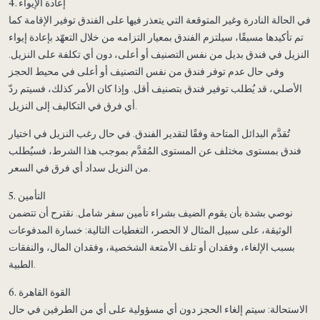
4. إعادة الإيواء
في الحالة النادرة وغير المتوقعة التي يتعذر فيها على الفندق توفير الإقامة كما
تم تأكيدها مسبقًا، سيلتزم الفندق بمعيار التزامه من خلال التعهّد بإعادة إيواء
النزيل في فندق بديل من نفس التصنيف أو أعلى، دون أي تكلفة على النزيل.
وفي حال عدم توفر فندق من نفس التصنيف أو أعلى في محيط الحجز
الأصلي، قد يُطلب توفير فندق بتصنيف أقل. وإذا كان الأمر كذلك، فسيتم ردّ
أي فرق في التكاليف إلى النزيل.
تُقدَّم البدائل المتاحة وفقًا لتقدير الفندق. في حال رغب النزيل في اختيار
فندق بمستوى مختلف عن المستوى المُقدَّم بموجب هذا الشرط، فسيُطلب
من النزيل سداد أي فرق في السعر.
5. التأمين
نوصي بشدة بأن يقوم الضيف بشراء تأمين سفر شامل. نقترح أن تتضمن
الوثيقة، على سبيل المثال لا الحصر، التغطيات التالية: خسارة المدفوعات
بسبب الإلغاء، وفقدان أو تلف الأمتعة الشخصية، وفقدان المال، والنفقات
الطبية.
6. القوة القاهرة
الاستحالة: سيتم إلغاء الحجز دون أي مسؤولية على أي من الطرفين في حال