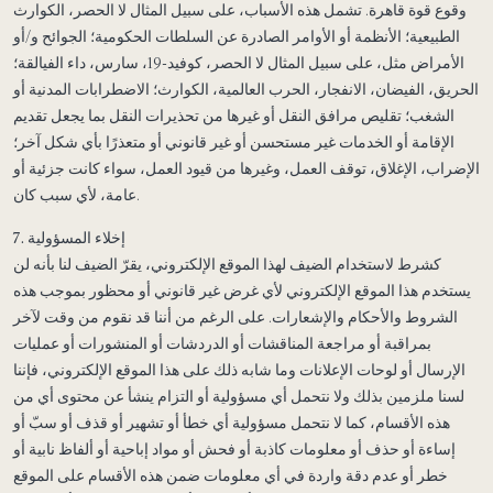
وقوع قوة قاهرة. تشمل هذه الأسباب، على سبيل المثال لا الحصر، الكوارث
الطبيعية؛ الأنظمة أو الأوامر الصادرة عن السلطات الحكومية؛ الجوائح و/أو
الأمراض مثل، على سبيل المثال لا الحصر، كوفيد-19، سارس، داء الفيالقة؛
الحريق، الفيضان، الانفجار، الحرب العالمية، الكوارث؛ الاضطرابات المدنية أو
الشغب؛ تقليص مرافق النقل أو غيرها من تحذيرات النقل بما يجعل تقديم
الإقامة أو الخدمات غير مستحسن أو غير قانوني أو متعذرًا بأي شكل آخر؛
الإضراب، الإغلاق، توقف العمل، وغيرها من قيود العمل، سواء كانت جزئية أو
عامة، لأي سبب كان.
7. إخلاء المسؤولية
كشرط لاستخدام الضيف لهذا الموقع الإلكتروني، يقرّ الضيف لنا بأنه لن
يستخدم هذا الموقع الإلكتروني لأي غرض غير قانوني أو محظور بموجب هذه
الشروط والأحكام والإشعارات. على الرغم من أننا قد نقوم من وقت لآخر
بمراقبة أو مراجعة المناقشات أو الدردشات أو المنشورات أو عمليات
الإرسال أو لوحات الإعلانات وما شابه ذلك على هذا الموقع الإلكتروني، فإننا
لسنا ملزمين بذلك ولا نتحمل أي مسؤولية أو التزام ينشأ عن محتوى أي من
هذه الأقسام، كما لا نتحمل مسؤولية أي خطأ أو تشهير أو قذف أو سبّ أو
إساءة أو حذف أو معلومات كاذبة أو فحش أو مواد إباحية أو ألفاظ نابية أو
خطر أو عدم دقة واردة في أي معلومات ضمن هذه الأقسام على الموقع