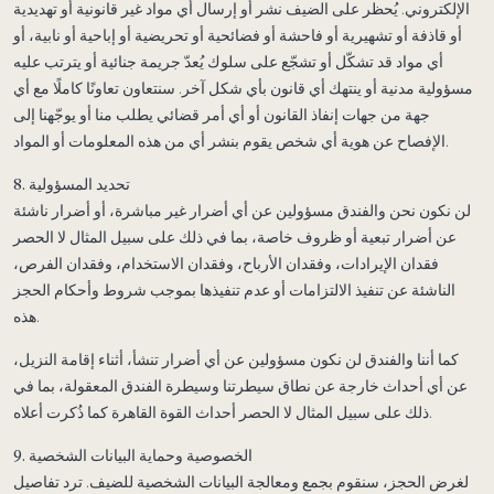
الإلكتروني. يُحظر على الضيف نشر أو إرسال أي مواد غير قانونية أو تهديدية
أو قاذفة أو تشهيرية أو فاحشة أو فضائحية أو تحريضية أو إباحية أو نابية، أو
أي مواد قد تشكّل أو تشجّع على سلوك يُعدّ جريمة جنائية أو يترتب عليه
مسؤولية مدنية أو ينتهك أي قانون بأي شكل آخر. سنتعاون تعاونًا كاملًا مع أي
جهة من جهات إنفاذ القانون أو أي أمر قضائي يطلب منا أو يوجّهنا إلى
الإفصاح عن هوية أي شخص يقوم بنشر أي من هذه المعلومات أو المواد.
8. تحديد المسؤولية
لن نكون نحن والفندق مسؤولين عن أي أضرار غير مباشرة، أو أضرار ناشئة
عن أضرار تبعية أو ظروف خاصة، بما في ذلك على سبيل المثال لا الحصر
فقدان الإيرادات، وفقدان الأرباح، وفقدان الاستخدام، وفقدان الفرص،
الناشئة عن تنفيذ الالتزامات أو عدم تنفيذها بموجب شروط وأحكام الحجز
هذه.
كما أننا والفندق لن نكون مسؤولين عن أي أضرار تنشأ، أثناء إقامة النزيل،
عن أي أحداث خارجة عن نطاق سيطرتنا وسيطرة الفندق المعقولة، بما في
ذلك على سبيل المثال لا الحصر أحداث القوة القاهرة كما ذُكرت أعلاه.
9. الخصوصية وحماية البيانات الشخصية
لغرض الحجز، سنقوم بجمع ومعالجة البيانات الشخصية للضيف. ترد تفاصيل