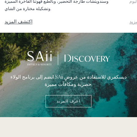
وسندويتشات طازجة التحضير، وبالطبع قهوتنا الفاخرة المميزة
وتشكيلة مختارة من الشاي.
زيد
اكتشف المزيد
انضم إلى برنامج الولاء SAii ديسكفري للاستفادة من عروضٍ
حصرية ومكافآت مميزة.
اعرف المزيد