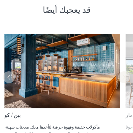
قد يعجبك أيضًا
مار
بين / كو
جونا
مأكولات خفيفة وقهوة حرفية لتأخذها معك. معجنات شهية،