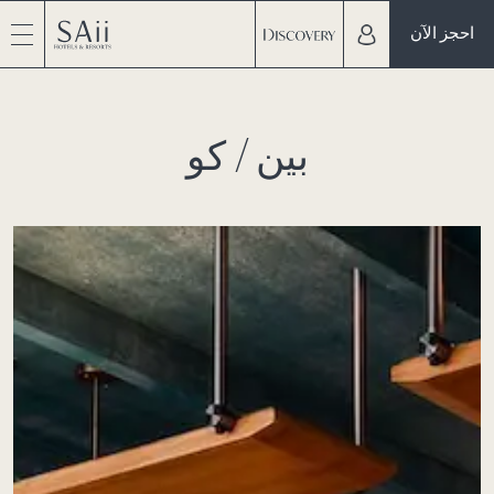
احجز الآن
بين / كو