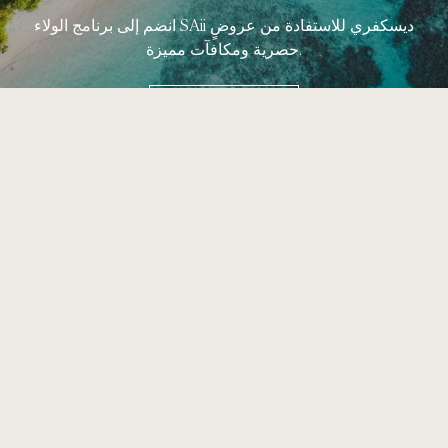
انضم إلى برنامج الولاء SAii ديسكفري للاستفادة من عروضٍ
حصرية ومكافآت مميزة.
اعرف المزيد
323 مو 2، طريق سريسونثورن،
تشيرنغتالاي، تالانغ،
خليج بانغتاو، فوكيت 83110
+66 (0) 76 360 600
rsvn.laguna@saiihotels.com