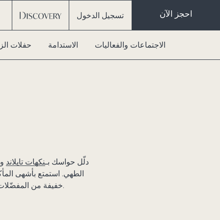
احجز الآن
تسجيل الدخول
الاجتماعات والفعاليات
الاستدامة
حفلات الز
دلّل حواسك بـ
نكهات تايلاند
وا
الطهي. استمتع بأشهى المأك
خفيفة من المفضّلات المريحة بجانب المسبح. أو دلّل حواسك بنكهاتٍ رفيعة تُقدَّم لك في راحة وخصوصية غرفتك.