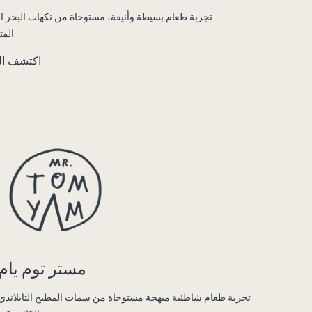
تجربة طعام بسيطة وأنيقة، مستوحاة من نكهات البحر ا
المتوسط.
اكتشف ال
مستر توم يام
تجربة طعام شاطئية مبهجة مستوحاة من سمات المطبخ التايلاندي