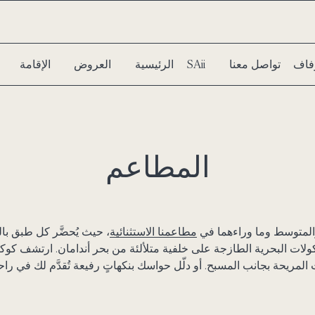
فاف
تواصل معنا
سبا SAii
الرئيسية
العروض
الإقامة
المطاعم
لمتوسط وما وراءهما في
مطاعمنا الاستثنائية
، حيث يُحضَّر كل طبق بالت
ولات البحرية الطازجة على خلفية متلألئة من بحر أندامان. ارتشف كوكت