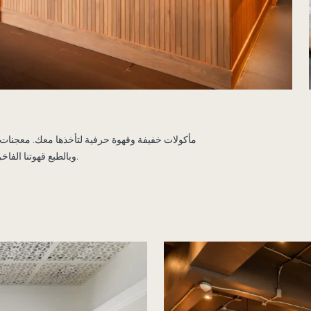
مأكولات خفيفة وقهوة حرفية لتأخذها معك. معجنات
وبالطبع قهوتنا الفاخرة المميزة وتشكيلة مختارة من الشاي.