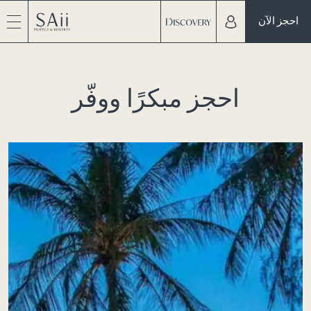
احجز الآن
احجز مبكرًا ووفّر