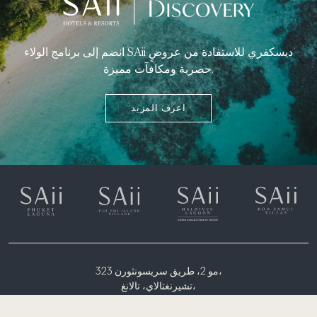
انضم إلى برنامج الولاء SAii ديسكفري للاستفادة من عروضٍ
حصرية ومكافآت مميزة.
اعرف المزيد
323 مو 2، طريق سريسونثورن،
تشيرنغتالاي، تالانغ،
خليج بانغتاو، فوكيت 83110