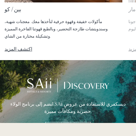
مار
بين / كو
جونا
مأكولات خفيفة وقهوة حرفية لتأخذها معك. معجنات شهية،
وسندويتشات طازجة التحضير، وبالطبع قهوتنا الفاخرة المميزة
وتشكيلة مختارة من الشاي.
زيد
اكتشف المزيد
انضم إلى برنامج الولاء SAii ديسكفري للاستفادة من عروضٍ
حصرية ومكافآت مميزة.
اعرف المزيد