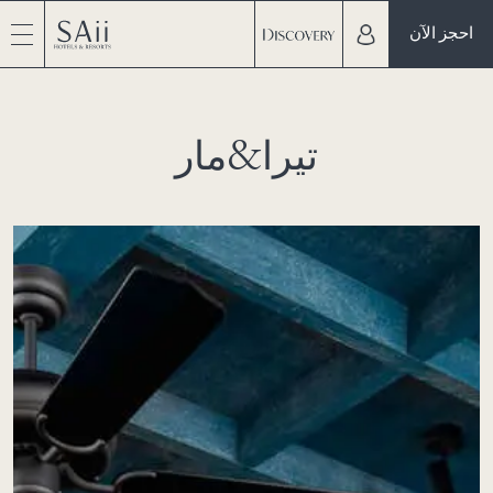
احجز الآن
تيرا&مار