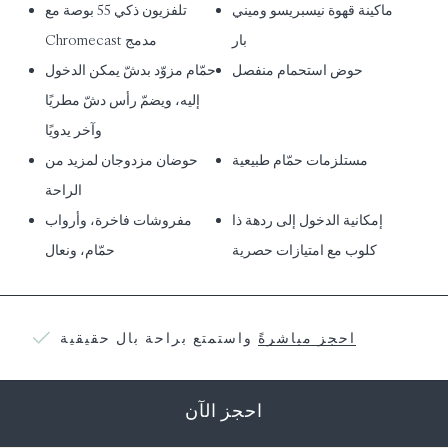
ماكينة قهوة نيسبريسو وميني
تلفزيون ذكي 55 بوصة مع
بار
Chromecast مدمج
حوض استحمام منفصل
حمّام مزوّد بدشّ يمكن الدخول
إليه، ويضمّ رأس دشّ مطريًا
وآخر يدويًا
مستلزمات حمّام طبيعية
حوضان مزدوجان لمزيد من
الراحة
إمكانية الدخول إلى ردهة ذا
مفروشات فاخرة، وأرواب
كلوب
مع امتيازات حصرية
حمّام، ونعال
احجز مباشرةً
واستمتع براحة بال حقيقية
احجز الآن