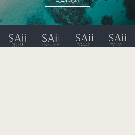
اعرف المزيد
323 مو 2، طريق سريسونثورن،
تشيرنغتالاي، تالانغ،
خليج بانغتاو، فوكيت 83110
+66 (0) 76 360 600
rsvn.laguna@saiihotels.com