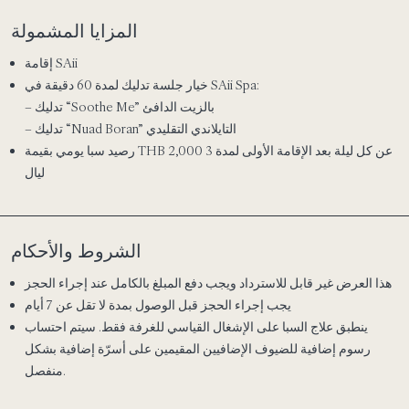
المزايا المشمولة
إقامة SAii
خيار جلسة تدليك لمدة 60 دقيقة في SAii Spa:
– تدليك “Soothe Me” بالزيت الدافئ
– تدليك “Nuad Boran” التايلاندي التقليدي
عن كل ليلة بعد الإقامة الأولى لمدة 3
2,000
رصيد سبا يومي بقيمة THB
ليال
الشروط والأحكام
هذا العرض غير قابل للاسترداد ويجب دفع المبلغ بالكامل عند إجراء الحجز
يجب إجراء الحجز قبل الوصول بمدة لا تقل عن 7 أيام
ينطبق علاج السبا على الإشغال القياسي للغرفة فقط. سيتم احتساب
رسوم إضافية للضيوف الإضافيين المقيمين على أسرّة إضافية بشكل
منفصل.