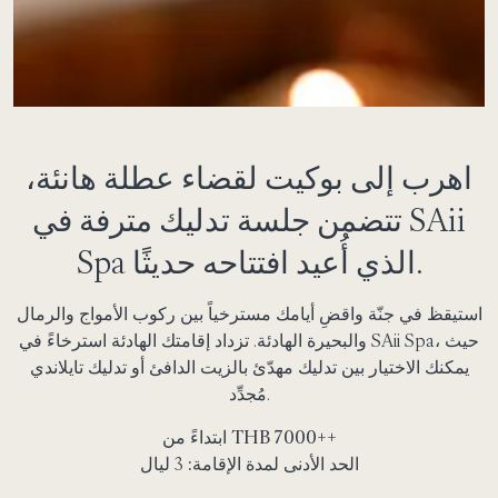
اهرب إلى بوكيت لقضاء عطلة هانئة،
تتضمن جلسة تدليك مترفة في SAii
Spa الذي أُعيد افتتاحه حديثًا.
استيقظ في جنّة واقضِ أيامك مسترخياً بين ركوب الأمواج والرمال
والبحيرة الهادئة. تزداد إقامتك الهادئة استرخاءً في SAii Spa، حيث
يمكنك الاختيار بين تدليك مهدّئ بالزيت الدافئ أو تدليك تايلاندي
مُجدِّد.
++
7000
ابتداءً من THB
الحد الأدنى لمدة الإقامة:
3 ليال