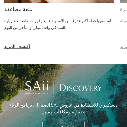
رة
متعة مضاعفة
استمتع بلحظة أكثر هدوءًا من الاسترخاء مع وفورات خاصة عند زيارة
السبا في وقت مبكر أو متأخر من اليوم.
زيد
اكتشف المزيد
انضم إلى برنامج الولاء SAii ديسكفري للاستفادة من عروضٍ
حصرية ومكافآت مميزة.