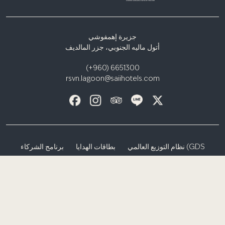
جزيرة إهمفوشي
أتول ماليه الجنوبي، جزر المالديف
(+960) 6651300
rsvn.lagoon@saiihotels.com
نظام التوزيع العالمي (GDS
بطاقات الهدايا
برنامج الشركاء
نموذج طلب وسائل الإعلام / المؤثرين
وكلاء السفر
إشعار الخصوصية
الشروط والأحكام
إس هوتلز آند ريزورتس