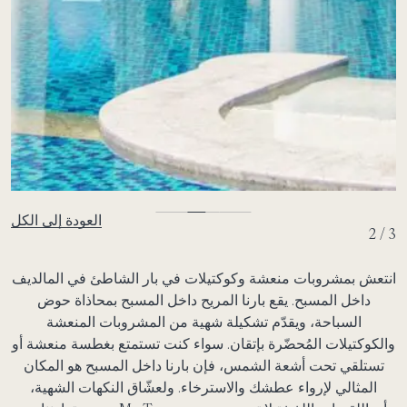
العودة إلى الكل
2 / 3
انتعش بمشروبات منعشة وكوكتيلات في بار الشاطئ في المالديف
داخل المسبح. يقع بارنا المريح داخل المسبح بمحاذاة حوض
السباحة، ويقدّم تشكيلة شهية من المشروبات المنعشة
والكوكتيلات المُحضّرة بإتقان. سواء كنت تستمتع بغطسة منعشة أو
تستلقي تحت أشعة الشمس، فإن بارنا داخل المسبح هو المكان
المثالي لإرواء عطشك والاسترخاء. ولعشّاق النكهات الشهية،