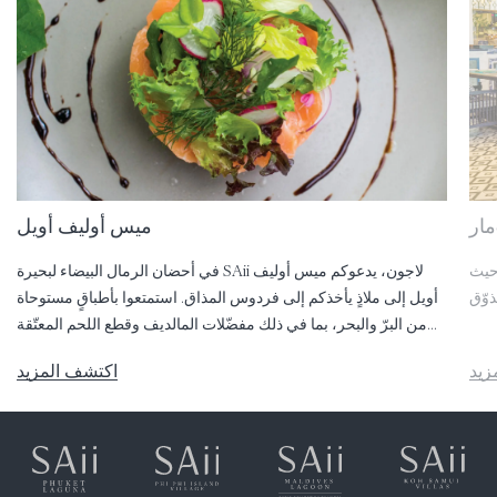
مار
ميس أوليف أويل
 حيث
في أحضان الرمال البيضاء لبحيرة SAii لاجون، يدعوكم ميس أوليف
أويل إلى ملاذٍ يأخذكم إلى فردوس المذاق. استمتعوا بأطباقٍ مستوحاة
من البرّ والبحر، بما في ذلك مفضّلات المالديف وقطع اللحم المعتّقة
بعناية.
زيد
اكتشف المزيد