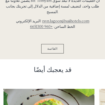
يضمن تعاوننا مع Mr. Tomyam أن اللقيمات اللذيذة لا تبعد سوى
طلب واحد، لتضيف لمسة إضافية من الدلال إلى تجربتك بجانب
المسبح.
rsvn.lagoon@saiihotels.com
البريد الإلكتروني:
الخط الساخن:
+960 6651300
القائمة
قد يعجبك أيضًا