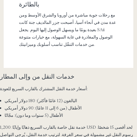
بالطائرة
مع رحلات جوية مباشرة من أوروبا والشرق الأوسط ومن
عدة مدن في أنحاء آسيا، أصبحت جزر المالديف جنة كانت
بعيدة يومًا ما ويسهل الوصول إليها اليوم. يجعل SAii
الوصول والمغادرة في غاية السهولة، مع خيارات متنوعة
من خدمات التنقّل تناسب أسلوبك وميزانيتك.
خدمات النقل من وإلى المطار
أسعار خدمة النقل المشترك بالقارب السريع للعودة:
البالغون (12 عامًا فأكثر): 180 دولار أمريكي
الأطفال (من 6 إلى 11 عامًا): 90 دولار أمريكي
الأطفال (5 سنوات وما دون): مجّانًا
خدمة نقل خاصة بالقارب السريع ذهابًا وإيابًا: 1,200 USD لحد أقصى 15 شخصًا.
رسوم النقل غير مشمولة في سعر الغرفة. لترتيب خدمة النقل، يُرجى التواصل