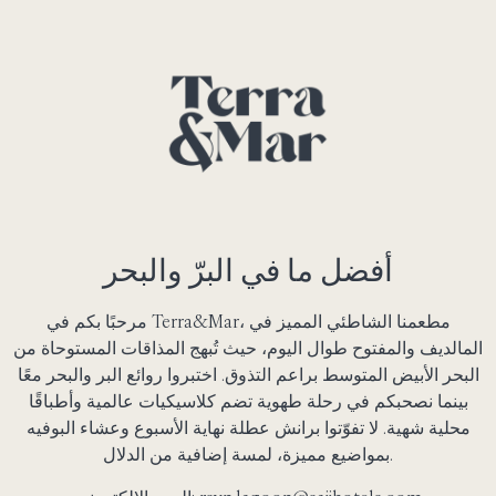
أفضل ما في البرّ والبحر
مرحبًا بكم في Terra&Mar، مطعمنا الشاطئي المميز في
المالديف والمفتوح طوال اليوم، حيث تُبهج المذاقات المستوحاة من
البحر الأبيض المتوسط براعم التذوق. اختبروا روائع البر والبحر معًا
بينما نصحبكم في رحلة طهوية تضم كلاسيكيات عالمية وأطباقًا
محلية شهية. لا تفوّتوا برانش عطلة نهاية الأسبوع وعشاء البوفيه
بمواضيع مميزة، لمسة إضافية من الدلال.