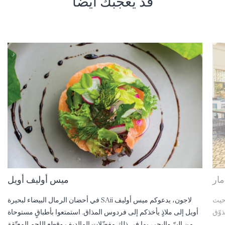
قد يعجبك أيضًا
مار
ميس أوليف أويل
 حيث
في أحضان الرمال البيضاء لبحيرة SAii لاجون، يدعوكم ميس أوليف
أويل إلى ملاذٍ يأخذكم إلى فردوس المذاق. استمتعوا بأطباقٍ مستوحاة
من البرّ والبحر، بما في ذلك مفضّلات المالديف وقطع اللحم المعتّقة