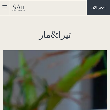
احجز الآن
تيرا&مار