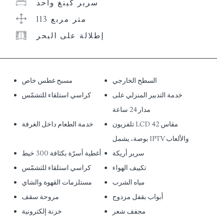
سرير كينغ واحد
113 متر مربع
إطلالة على البحر
السطح الخارجي
مسبح غطس خاص
خدمة التدبير المنزلي على
كراسي استلقاء للتشمّس
مدار 24 ساعة
تلفزيون LCD مقاس 42
خدمة الطعام داخل الغرفة
بوصة، يشمل IPTV والألعاب
سرير أريكة
أغطية أسرّة بكثافة 300 خيط
تكييف الهواء
كراسي استلقاء للتشمّس
مياه الشرب
مستلزمات القهوة والشاي
أبواب بقفل مزدوج
مروحة سقف
مجفف شعر
خزنة إلكترونية