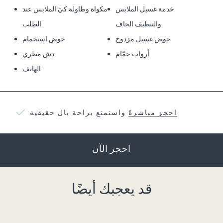
خدمة غسيل الملابس
مكواة وطاولة كيّ الملابس عند
والتنظيف الجاف
الطلب
حوض غسيل مزدوج
حوض استحمام
أرواب حمّام
دش مطري
الهاتف
احجز مباشرةً
واستمتع براحة بال حقيقية
احجز الآن
قد يعجبك أيضًا