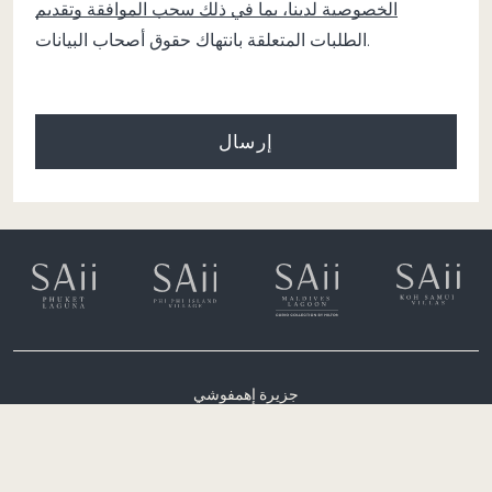
الخصوصية
لدينا، بما في ذلك سحب الموافقة وتقديم
الطلبات المتعلقة بانتهاك حقوق أصحاب البيانات.
جزيرة إهمفوشي
أتول ماليه الجنوبي، جزر المالديف
(+960) 6651300
rsvn.lagoon@saiihotels.com