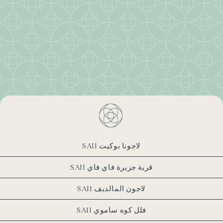
SAII لاجونا بوكيت
SAII قرية جزيرة فاي فاي
SAII لاجون المالديف
SAII فلل كوه ساموي