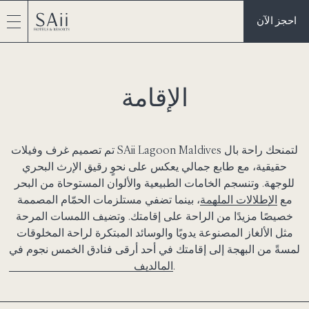
احجز الآن
الإقامة
تم تصميم غرف وفيلات SAii Lagoon Maldives لتمنحك راحة بال
حقيقية، مع طابع جمالي يعكس على نحوٍ رقيق الإرث البحري
للوجهة. وتنسجم الخامات الطبيعية والألوان المستوحاة من البحر
مع
الإطلالات الملهمة
، بينما تضفي مستلزمات الحمّام المصممة
خصيصًا مزيدًا من الراحة على إقامتك. وتضيف اللمسات المرحة
مثل الألغاز المصنوعة يدويًا والوسائد المبتكرة لراحة المخلوقات
لمسةً من البهجة إلى إقامتك في أحد أرقى
فنادق الخمس نجوم في
.
المالديف