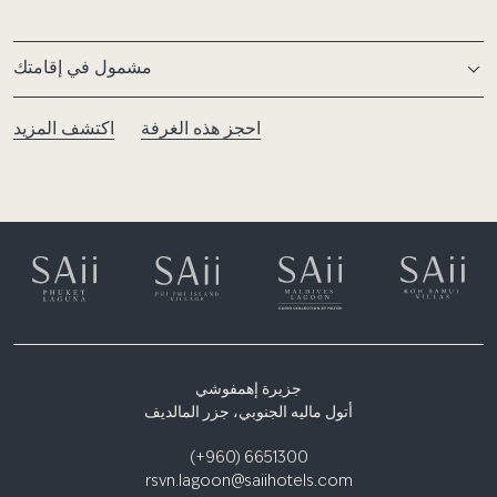
مشمول في إقامتك
احجز هذه الغرفة
اكتشف المزيد
جزيرة إهمفوشي
أتول ماليه الجنوبي، جزر المالديف
(+960) 6651300
rsvn.lagoon@saiihotels.com