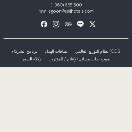
(+960) 6651300
rsvn.lagoon@saiihotels.com
نظام التوزيع العالمي (GDS
بطاقات الهدايا
برنامج الشركاء
نموذج طلب وسائل الإعلام / المؤثرين
وكلاء السفر
إشعار الخصوصية
الشروط والأحكام
إس هوتلز آند ريزورتس