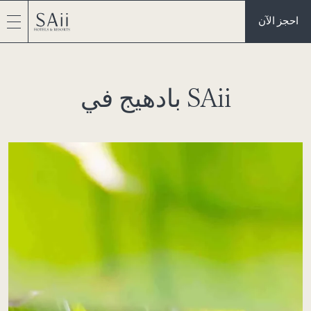
احجز الآن
بادهيج في SAii