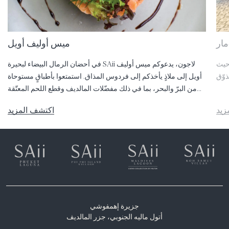
مار
ميس أوليف أويل
 حيث
في أحضان الرمال البيضاء لبحيرة SAii لاجون، يدعوكم ميس أوليف
أويل إلى ملاذٍ يأخذكم إلى فردوس المذاق. استمتعوا بأطباقٍ مستوحاة
من البرّ والبحر، بما في ذلك مفضّلات المالديف وقطع اللحم المعتّقة
بعناية.
زيد
اكتشف المزيد
جزيرة إهمفوشي
أتول ماليه الجنوبي، جزر المالديف