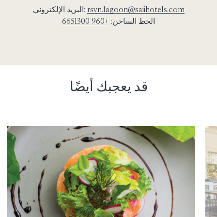
rsvn.lagoon@saiihotels.com
البريد الإلكتروني:
الخط الساخن:
+960 6651300
قد يعجبك أيضًا