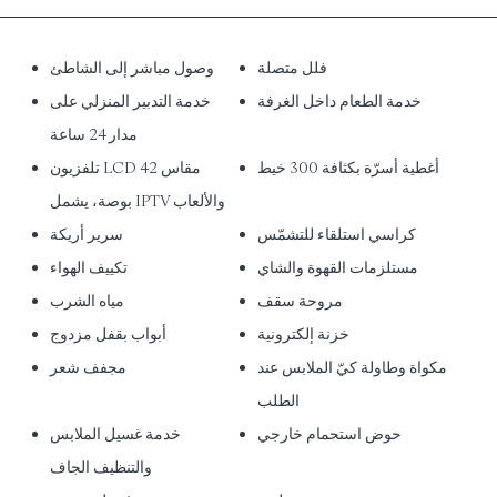
فلل متصلة
وصول مباشر إلى الشاطئ
خدمة الطعام داخل الغرفة
خدمة التدبير المنزلي على
مدار 24 ساعة
أغطية أسرّة بكثافة 300 خيط
تلفزيون LCD مقاس 42
بوصة، يشمل IPTV والألعاب
كراسي استلقاء للتشمّس
سرير أريكة
مستلزمات القهوة والشاي
تكييف الهواء
مروحة سقف
مياه الشرب
خزنة إلكترونية
أبواب بقفل مزدوج
مكواة وطاولة كيّ الملابس عند
مجفف شعر
الطلب
حوض استحمام خارجي
خدمة غسيل الملابس
والتنظيف الجاف