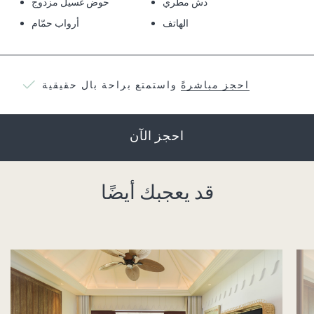
دش مطري
حوض غسيل مزدوج
الهاتف
أرواب حمّام
احجز مباشرةً
واستمتع براحة بال حقيقية
احجز الآن
قد يعجبك أيضًا