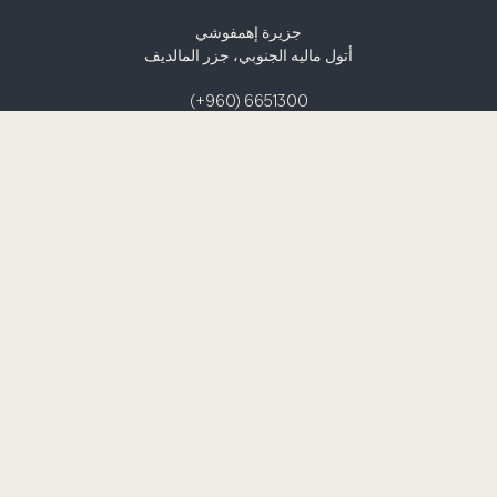
جزيرة إهمفوشي
أتول ماليه الجنوبي، جزر المالديف
(+960) 6651300
rsvn.lagoon@saiihotels.com
نظام التوزيع العالمي (GDS
بطاقات الهدايا
برنامج الشركاء
نموذج طلب وسائل الإعلام / المؤثرين
وكلاء السفر
إشعار الخصوصية
الشروط والأحكام
إس هوتلز آند ريزورتس