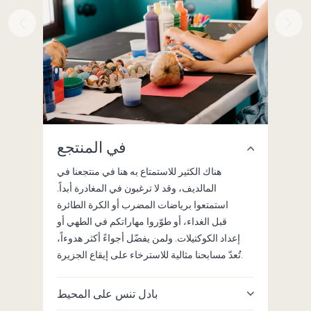
مركز
في المنتجع
غوص
هناك الكثير للاستمتاع به هنا في منتجعنا في
المالديف، وقد لا ترغبون في المغادرة أبداً.
الزرقة
استمتعوا برياضات المضرب أو الكرة الطائرة
ية التي
قبل الغداء، أو طوّروا مهاراتكم في الطهي أو
بألوان
إعداد الكوكتيلات. ولمن يفضّل أجواءً أكثر هدوءاً،
 يقدّم
تُعدّ مسابحنا مثالية للاسترخاء على إيقاع الجزيرة.
O تجارب
بادل تنس على المحيط