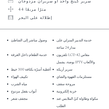
سرير كينج واحد أو سريران مزدوجان
44 مترًا مربعًا
إطلالة على البحر
خدمة التدبير المنزلي على
وصول مباشر إلى الشاطئ
مدار 24 ساعة
تلفزيون LCD مقاس 42
خدمة الطعام داخل الغرفة
بوصة، يشمل IPTV والألعاب
سرير أريكة
أغطية أسرّة بكثافة 300 خيط
مستلزمات القهوة والشاي
تكييف الهواء
مروحة سقف
مياه الشرب
خزنة إلكترونية
أبواب بقفل مزدوج
مكواة وطاولة كيّ الملابس عند
مجفف شعر
الطلب