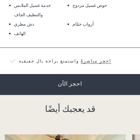
حوض غسيل مزدوج
خدمة غسيل الملابس
والتنظيف الجاف
أرواب حمّام
دش مطري
الهاتف
احجز مباشرةً
واستمتع براحة بال حقيقية
احجز الآن
قد يعجبك أيضًا