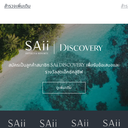
สำรวจเพิ่มเติม
สำร
สมัครเป็นลูกค้าสมาชิก SAii DISCOVERY เพื่อรับข้อเสนอและ
รางวัลสุดเอ็กซ์คลูซีฟ
ดูเพิ่มเติม