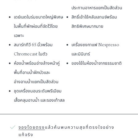
ประทานอาหารแยกเป็นสัดส่วน
เดย์เบดในร่มขนาดใหญ่พิเศษ
สิทธิ์เข้าใช้คลับเลานจ์
พร้อม
ในพื้นที่พักผ่อนที่จัดไว้โดย
สิทธิพิเศษมากมาย
เฉพาะ
สมาร์ททีวี 65 นิ้วพร้อม
เครื่องชงกาแฟ Nespresso
Chromecast ในตัว
และมินิบาร์
ห้องน้ำพร้อมอ่างล้างหน้าคู่
ของใช้ในห้องน้ำจากธรรมชาติ
พื้นที่อาบน้ำฝักบัวและ
อ่างอาบน้ำแยกเป็นสัดส่วน
ชุดเครื่องนอนระดับพรีเมียม
เสื้อคลุมอาบน้ำ และรองเท้าสล
จองโดยตรง
แล้วค้นพบความสุขที่ตรงใจอย่าง
แท้จริง