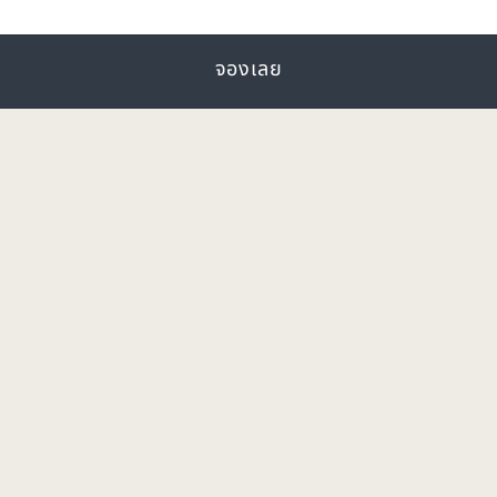
จองเลย
คุณอาจชอบเช่นกัน