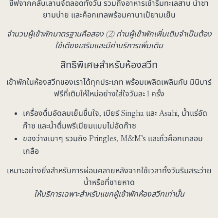
ซีฟจากคลับเลานจ์ตลอดทั้งวัน รวมถึงอาหารเช้าริมทะเลสาบ น้ำชา
ยามบ่าย และค็อกเทลพร้อมคานาเป้ยามเย็น
จำนวนผู้เข้าพักมาตรฐานคือสอง (2) ท่านผู้เข้าพักเพิ่มเติมจำเป็นต้อง
ใช้เตียงเสริมและมีค่าบริการเพิ่มเติม
สิทธิพิเศษสำหรับห้องสวีท
เข้าพักในห้องสวีทของเราได้ทุกประเภท พร้อมเพลิดเพลินกับ
มินิบาร์
ฟรี
ที่เติมให้ใหม่อย่างใส่ใจวันละ 1 ครั้ง
เครื่องดื่มอัดลมเย็นชื่นใจ, เบียร์ Singha และ Asahi, น้ำแร่อัด
ก๊าซ และน้ำดื่มพรีเมียมแบบไม่อัดก๊าซ
ของว่างเบาๆ รวมถึง Pringles, M&M’s และถั่วค็อกเทลอบ
เกลือ
เหมาะอย่างยิ่งสำหรับการผ่อนคลายหลังจากใช้เวลาทั้งวันริมสระว่าย
น้ำหรือที่ชายหาด
ให้บริการเฉพาะสำหรับแขกผู้เข้าพักห้องสวีทเท่านั้น