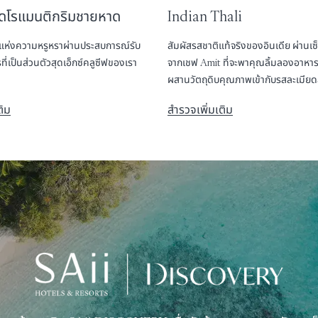
สุดโรแมนติกริมชายหาด
Indian Thali
สุดแห่งความหรูหราผ่านประสบการณ์รับ
สัมผัสรสชาติแท้จริงของอินเดีย ผ่านเซ
่เป็นส่วนตัวสุดเอ็กซ์คลูซีฟของเรา
จากเชฟ Amit ที่จะพาคุณลิ้มลองอาหารดั
ผสานวัตถุดิบคุณภาพเข้ากับรสละเมียด
ลงตัว
ติม
สำรวจเพิ่มเติม