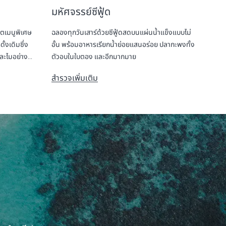
มหัศจรรย์ซีฟู้ด
็ตเมนูพิเศษ
ฉลองทุกวันเสาร์ด้วยซีฟู้ดสดบนแผ่นน้ำแข็งแบบไม่
้งเดิมซึ่ง
อั้น พร้อมอาหารเรียกน้ำย่อยแสนอร่อย ปลากะพงทั้ง
ละไมอย่าง
ตัวอบในใบตอง และอีกมากมาย
สำรวจเพิ่มเติม