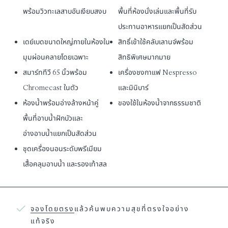
พร้อมวิวทะเลสาบอันเงียบสงบ
พื้นที่ห้องนั่งเล่นและพื้นที่รับ
ประทานอาหารแยกเป็นสัดส่วน
เดย์เบดขนาดใหญ่ภายในห้องใน
สิทธิ์เข้าใช้คลับเลานจ์
พร้อม
มุมผ่อนคลายโดยเฉพาะ
สิทธิพิเศษมากมาย
สมาร์ททีวี 65 นิ้วพร้อม
เครื่องชงกาแฟ Nespresso
Chromecast ในตัว
และมินิบาร์
ห้องน้ำพร้อมอ่างล้างหน้าคู่
ของใช้ในห้องน้ำจากธรรมชาติ
พื้นที่อาบน้ำฝักบัวและ
อ่างอาบน้ำแยกเป็นสัดส่วน
ชุดเครื่องนอนระดับพรีเมียม
เสื้อคลุมอาบน้ำ และรองเท้าสล
จองโดยตรง
แล้วค้นพบความสุขที่ตรงใจอย่าง
แท้จริง