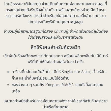
โทนสีธรรมชาติอันละมุน ช่วยเติมเต็มความผ่อนคลายและความสุขที่
ตรงใจอย่างแท้จริงห้องน้ำในตัวมาพร้อมอ่างล้างหน้าคู่ ฝักบัวเรน
ชาวเวอร์พลังแรง อ่างน้ำสำหรับแช่ผ่อนคลาย และสิ่งอำนวยความ
สะดวกระดับพรีเมียมคุณภาพสูงสุด
จำนวนผู้เข้าพักมาตรฐานคือสอง (2) ท่านผู้เข้าพักเพิ่มเติมจำเป็นต้อง
ใช้เตียงเสริมและมีค่าบริการเพิ่มเติม
สิทธิพิเศษสำหรับห้องสวีท
เข้าพักในห้องสวีทของเราได้ทุกประเภท พร้อมเพลิดเพลินกับ
มินิบาร์
ฟรี
ที่เติมให้ใหม่อย่างใส่ใจวันละ 1 ครั้ง
เครื่องดื่มอัดลมเย็นชื่นใจ, เบียร์ Singha และ Asahi, น้ำแร่อัด
ก๊าซ และน้ำดื่มพรีเมียมแบบไม่อัดก๊าซ
ของว่างเบาๆ รวมถึง Pringles, M&M’s และถั่วค็อกเทลอบ
เกลือ
เหมาะอย่างยิ่งสำหรับการผ่อนคลายหลังจากใช้เวลาทั้งวันริมสระว่าย
น้ำหรือที่ชายหาด