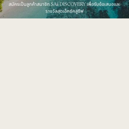
สมัครเป็นลูกค้าสมาชิก SAii DISCOVERY เพื่อรับข้อเสนอและ
รางวัลสุดเอ็กซ์คลูซีฟ
ดูเพิ่มเติม
323 หมู่ 2 ถนนศรีสุนทร
ต.เชิงทะเล อ.ถลาง
หาดบางเทา จ.ภูเก็ต 83110
+66 (0) 76 360 600
rsvn.laguna@saiihotels.com