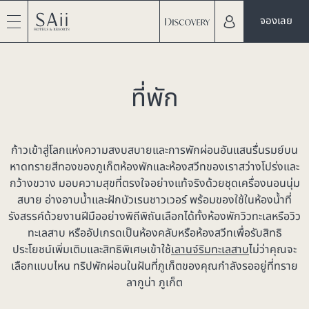
จองเลย
ที่พัก
ก้าวเข้าสู่โลกแห่งความสงบสบายและการพักผ่อนอันแสนรื่นรมย์บน
หาดทรายสีทองของภูเก็ตห้องพักและห้องสวีทของเราสว่างโปร่งและ
กว้างขวาง มอบความสุขที่ตรงใจอย่างแท้จริงด้วยชุดเครื่องนอนนุ่ม
สบาย อ่างอาบน้ำและฝักบัวเรนชาวเวอร์ พร้อมของใช้ในห้องน้ำที่
รังสรรค์ด้วยงานฝีมืออย่างพิถีพิถันเลือกได้ทั้ง
ห้องพักวิวทะเลหรือวิว
ทะเลสาบ
หรืออัปเกรดเป็นห้องคลับหรือห้องสวีทเพื่อรับสิทธิ
ประโยชน์เพิ่มเติมและสิทธิพิเศษเข้าใช้
เลานจ์ริมทะเลสาบ
ไม่ว่าคุณจะ
เลือกแบบไหน ทริปพักผ่อนในฝันที่ภูเก็ตของคุณกำลังรออยู่ที่ทราย
ลากูน่า ภูเก็ต