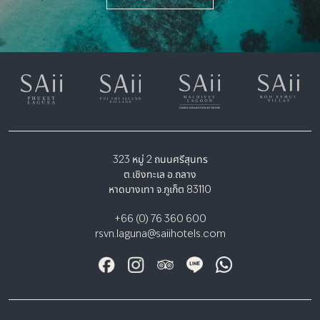
323 หมู่ 2 ถนนศรีสุนทร
ต.เชิงทะเล อ.ถลาง
หาดบางเทา จ.ภูเก็ต 83110
+66 (0) 76 360 600
rsvn.laguna@saiihotels.com