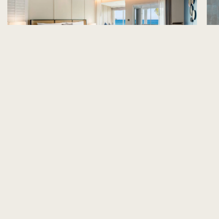
ห้องพักมีระเบียงริมทะเล
ห้
พักผ่อนอย่างสบายในสวรรค์แห่งการผ่อนคลาย พร้อมดื่มด่ำความ
ดื่
งดงามของทะเลอันดามันกับวิวอันน่าประทับใจจากระเบียงส่วนตัวของ
จาก
คุณ
สำรวจเพิ่มเติม
สำร