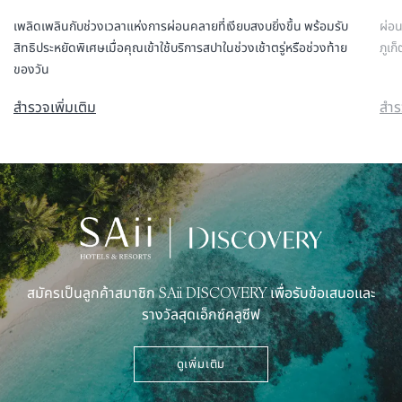
เพลิดเพลินกับช่วงเวลาแห่งการผ่อนคลายที่เงียบสงบยิ่งขึ้น พร้อมรับ
ผ่อ
สิทธิประหยัดพิเศษเมื่อคุณเข้าใช้บริการสปาในช่วงเช้าตรู่หรือช่วงท้าย
ภูเก
ของวัน
สำรวจเพิ่มเติม
สำร
สมัครเป็นลูกค้าสมาชิก SAii DISCOVERY เพื่อรับข้อเสนอและ
รางวัลสุดเอ็กซ์คลูซีฟ
ดูเพิ่มเติม