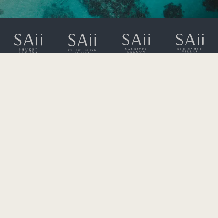
323 หมู่ 2 ถนนศรีสุนทร
ต.เชิงทะเล อ.ถลาง
หาดบางเทา จ.ภูเก็ต 83110
+66 (0) 76 360 600
rsvn.laguna@saiihotels.com
โปรแกรมพันธมิตร
บัตรของขวัญ
GDS
ตัวแทนท่องเที่ยว