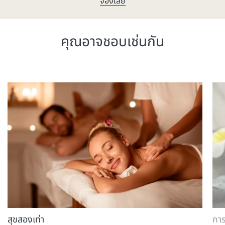
จองเลย
คุณอาจชอบเช่นกัน
สุขสองเท่า
กา